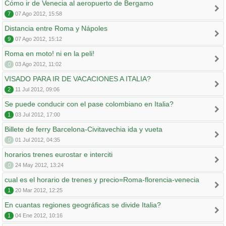
Cómo ir de Venecia al aeropuerto de Bergamo
7
07 Ago 2012, 15:58
Distancia entre Roma y Nápoles
9
07 Ago 2012, 15:12
Roma en moto! ni en la peli!
0
03 Ago 2012, 11:02
VISADO PARA IR DE VACACIONES A ITALIA?
2
11 Jul 2012, 09:06
Se puede conducir con el pase colombiano en Italia?
1
03 Jul 2012, 17:00
Billete de ferry Barcelona-Civitavechia ida y vueta
0
01 Jul 2012, 04:35
horarios trenes eurostar e interciti
0
24 May 2012, 13:24
cual es el horario de trenes y precio=Roma-florencia-venecia
1
20 Mar 2012, 12:25
En cuantas regiones geográficas se divide Italia?
1
04 Ene 2012, 10:16