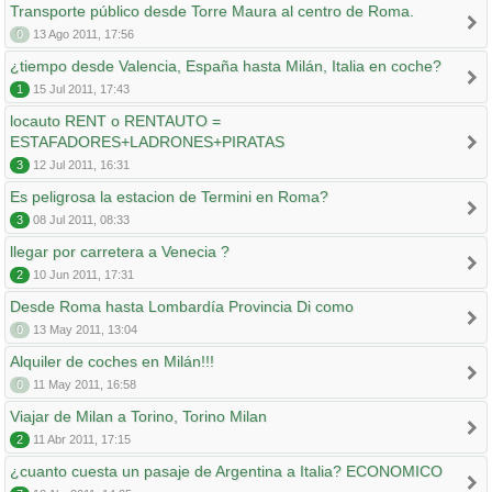
Transporte público desde Torre Maura al centro de Roma.
0
13 Ago 2011, 17:56
¿tiempo desde Valencia, España hasta Milán, Italia en coche?
1
15 Jul 2011, 17:43
locauto RENT o RENTAUTO =
ESTAFADORES+LADRONES+PIRATAS
3
12 Jul 2011, 16:31
Es peligrosa la estacion de Termini en Roma?
3
08 Jul 2011, 08:33
llegar por carretera a Venecia ?
2
10 Jun 2011, 17:31
Desde Roma hasta Lombardía Provincia Di como
0
13 May 2011, 13:04
Alquiler de coches en Milán!!!
0
11 May 2011, 16:58
Viajar de Milan a Torino, Torino Milan
2
11 Abr 2011, 17:15
¿cuanto cuesta un pasaje de Argentina a Italia? ECONOMICO