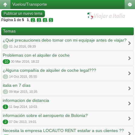
Vuelos/Transporte
Publicar un nuevo tema
Página
1
de
5
1
,
,
,
,
2
3
4
5
Temas
¿Qué precauciones debo tomar con mi equipaje antes de viajar?
0
01 Jul 2016, 09:39
Problemas con el alquiler de coche
10
30 Mar 2016, 18:22
¿Alguna compañía de alquiler de coche legal???
0
14 Oct 2015, 05:55
italia en 7 días
0
09 Mar 2015, 10:35
informacion de distancia
1
11 Sep 2014, 10:03
información sobre el aeropuerto de Bolonia?
2
07 Dic 2013, 19:01
Necesita la empresa LOCAUTO RENT estafar a sus clientes ??