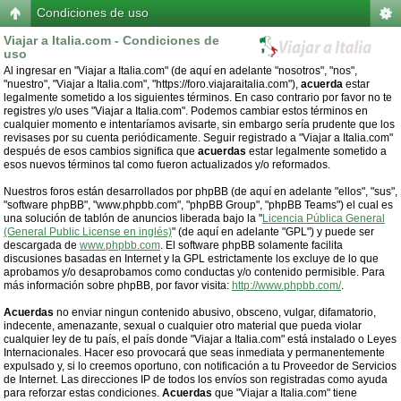
Condiciones de uso
Viajar a Italia.com - Condiciones de
uso
Al ingresar en "Viajar a Italia.com" (de aquí en adelante "nosotros", "nos",
"nuestro", "Viajar a Italia.com", "https://foro.viajaraitalia.com"),
acuerda
estar
legalmente sometido a los siguientes términos. En caso contrario por favor no te
registres y/o uses "Viajar a Italia.com". Podemos cambiar estos términos en
cualquier momento e intentaríamos avisarte, sin embargo sería prudente que los
revisases por su cuenta periódicamente. Seguir registrado a "Viajar a Italia.com"
después de esos cambios significa que
acuerdas
estar legalmente sometido a
esos nuevos términos tal como fueron actualizados y/o reformados.
Nuestros foros están desarrollados por phpBB (de aquí en adelante "ellos", "sus",
"software phpBB", "www.phpbb.com", "phpBB Group", "phpBB Teams") el cual es
una solución de tablón de anuncios liberada bajo la "
Licencia Pública General
(General Public License en inglés)
" (de aquí en adelante "GPL") y puede ser
descargada de
www.phpbb.com
. El software phpBB solamente facilita
discusiones basadas en Internet y la GPL estrictamente los excluye de lo que
aprobamos y/o desaprobamos como conductas y/o contenido permisible. Para
más información sobre phpBB, por favor visita:
http://www.phpbb.com/
.
Acuerdas
no enviar ningun contenido abusivo, obsceno, vulgar, difamatorio,
indecente, amenazante, sexual o cualquier otro material que pueda violar
cualquier ley de tu país, el país donde "Viajar a Italia.com" está instalado o Leyes
Internacionales. Hacer eso provocará que seas inmediata y permanentemente
expulsado y, si lo creemos oportuno, con notificación a tu Proveedor de Servicios
de Internet. Las direcciones IP de todos los envíos son registradas como ayuda
para reforzar estas condiciones.
Acuerdas
que "Viajar a Italia.com" tiene