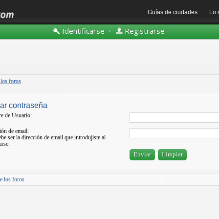
Guías de ciudades
Lo 
Identificarse
•
Registrarse
 los foros
ar contraseña
e de Usuario:
ión de email:
be ser la dirección de email que introdujiste al
arse.
e los foros