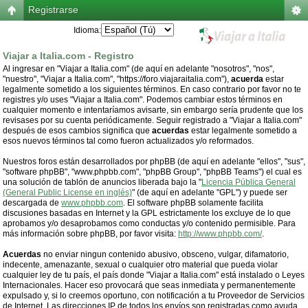
Registrarse
Idioma:
Viajar a Italia.com - Registro
Al ingresar en "Viajar a Italia.com" (de aquí en adelante "nosotros", "nos",
"nuestro", "Viajar a Italia.com", "https://foro.viajaraitalia.com"),
acuerda
estar
legalmente sometido a los siguientes términos. En caso contrario por favor no te
registres y/o uses "Viajar a Italia.com". Podemos cambiar estos términos en
cualquier momento e intentaríamos avisarte, sin embargo sería prudente que los
revisases por su cuenta periódicamente. Seguir registrado a "Viajar a Italia.com"
después de esos cambios significa que
acuerdas
estar legalmente sometido a
esos nuevos términos tal como fueron actualizados y/o reformados.
Nuestros foros están desarrollados por phpBB (de aquí en adelante "ellos", "sus",
"software phpBB", "www.phpbb.com", "phpBB Group", "phpBB Teams") el cual es
una solución de tablón de anuncios liberada bajo la "
Licencia Pública General
(General Public License en inglés)
" (de aquí en adelante "GPL") y puede ser
descargada de
www.phpbb.com
. El software phpBB solamente facilita
discusiones basadas en Internet y la GPL estrictamente los excluye de lo que
aprobamos y/o desaprobamos como conductas y/o contenido permisible. Para
más información sobre phpBB, por favor visita:
http://www.phpbb.com/
.
Acuerdas
no enviar ningun contenido abusivo, obsceno, vulgar, difamatorio,
indecente, amenazante, sexual o cualquier otro material que pueda violar
cualquier ley de tu país, el país donde "Viajar a Italia.com" está instalado o Leyes
Internacionales. Hacer eso provocará que seas inmediata y permanentemente
expulsado y, si lo creemos oportuno, con notificación a tu Proveedor de Servicios
de Internet. Las direcciones IP de todos los envíos son registradas como ayuda