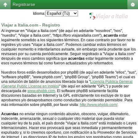
Registrarse
Idioma:
Viajar a Italia.com - Registro
Al ingresar en "Viajar a Italia.com" (de aquí en adelante "nosotros", "nos",
"nuestro", "Viajar a Italia.com", "https://foro.viajaraitalia.com"),
acuerda
estar
legalmente sometido a los siguientes términos. En caso contrario por favor no te
registres y/o uses "Viajar a Italia.com". Podemos cambiar estos términos en
cualquier momento e intentaríamos avisarte, sin embargo sería prudente que los
revisases por su cuenta periódicamente. Seguir registrado a "Viajar a Italia.com"
después de esos cambios significa que
acuerdas
estar legalmente sometido a
esos nuevos términos tal como fueron actualizados y/o reformados.
Nuestros foros están desarrollados por phpBB (de aquí en adelante "ellos", "sus",
"software phpBB", "www.phpbb.com", "phpBB Group", "phpBB Teams") el cual es
una solución de tablón de anuncios liberada bajo la "
Licencia Pública General
(General Public License en inglés)
" (de aquí en adelante "GPL") y puede ser
descargada de
www.phpbb.com
. El software phpBB solamente facilita
discusiones basadas en Internet y la GPL estrictamente los excluye de lo que
aprobamos y/o desaprobamos como conductas y/o contenido permisible. Para
más información sobre phpBB, por favor visita:
http://www.phpbb.com/
.
Acuerdas
no enviar ningun contenido abusivo, obsceno, vulgar, difamatorio,
indecente, amenazante, sexual o cualquier otro material que pueda violar
cualquier ley de tu país, el país donde "Viajar a Italia.com" está instalado o Leyes
Internacionales. Hacer eso provocará que seas inmediata y permanentemente
expulsado y, si lo creemos oportuno, con notificación a tu Proveedor de Servicios
de Internet. Las direcciones IP de todos los envíos son registradas como ayuda