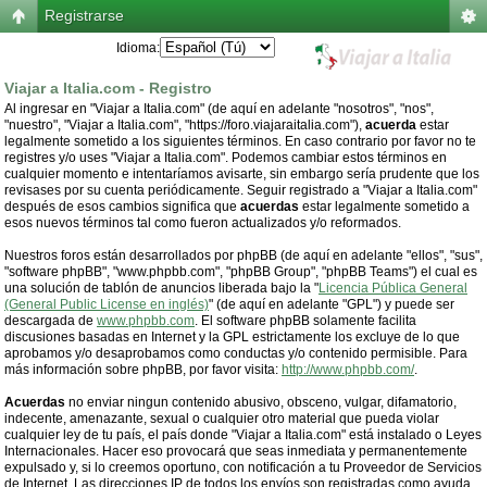
Registrarse
Idioma:
Viajar a Italia.com - Registro
Al ingresar en "Viajar a Italia.com" (de aquí en adelante "nosotros", "nos",
"nuestro", "Viajar a Italia.com", "https://foro.viajaraitalia.com"),
acuerda
estar
legalmente sometido a los siguientes términos. En caso contrario por favor no te
registres y/o uses "Viajar a Italia.com". Podemos cambiar estos términos en
cualquier momento e intentaríamos avisarte, sin embargo sería prudente que los
revisases por su cuenta periódicamente. Seguir registrado a "Viajar a Italia.com"
después de esos cambios significa que
acuerdas
estar legalmente sometido a
esos nuevos términos tal como fueron actualizados y/o reformados.
Nuestros foros están desarrollados por phpBB (de aquí en adelante "ellos", "sus",
"software phpBB", "www.phpbb.com", "phpBB Group", "phpBB Teams") el cual es
una solución de tablón de anuncios liberada bajo la "
Licencia Pública General
(General Public License en inglés)
" (de aquí en adelante "GPL") y puede ser
descargada de
www.phpbb.com
. El software phpBB solamente facilita
discusiones basadas en Internet y la GPL estrictamente los excluye de lo que
aprobamos y/o desaprobamos como conductas y/o contenido permisible. Para
más información sobre phpBB, por favor visita:
http://www.phpbb.com/
.
Acuerdas
no enviar ningun contenido abusivo, obsceno, vulgar, difamatorio,
indecente, amenazante, sexual o cualquier otro material que pueda violar
cualquier ley de tu país, el país donde "Viajar a Italia.com" está instalado o Leyes
Internacionales. Hacer eso provocará que seas inmediata y permanentemente
expulsado y, si lo creemos oportuno, con notificación a tu Proveedor de Servicios
de Internet. Las direcciones IP de todos los envíos son registradas como ayuda