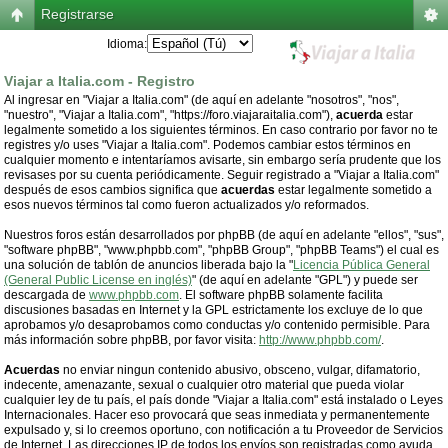
Registrarse
Idioma:
Viajar a Italia.com - Registro
Al ingresar en "Viajar a Italia.com" (de aquí en adelante "nosotros", "nos",
"nuestro", "Viajar a Italia.com", "https://foro.viajaraitalia.com"),
acuerda
estar
legalmente sometido a los siguientes términos. En caso contrario por favor no te
registres y/o uses "Viajar a Italia.com". Podemos cambiar estos términos en
cualquier momento e intentaríamos avisarte, sin embargo sería prudente que los
revisases por su cuenta periódicamente. Seguir registrado a "Viajar a Italia.com"
después de esos cambios significa que
acuerdas
estar legalmente sometido a
esos nuevos términos tal como fueron actualizados y/o reformados.
Nuestros foros están desarrollados por phpBB (de aquí en adelante "ellos", "sus",
"software phpBB", "www.phpbb.com", "phpBB Group", "phpBB Teams") el cual es
una solución de tablón de anuncios liberada bajo la "
Licencia Pública General
(General Public License en inglés)
" (de aquí en adelante "GPL") y puede ser
descargada de
www.phpbb.com
. El software phpBB solamente facilita
discusiones basadas en Internet y la GPL estrictamente los excluye de lo que
aprobamos y/o desaprobamos como conductas y/o contenido permisible. Para
más información sobre phpBB, por favor visita:
http://www.phpbb.com/
.
Acuerdas
no enviar ningun contenido abusivo, obsceno, vulgar, difamatorio,
indecente, amenazante, sexual o cualquier otro material que pueda violar
cualquier ley de tu país, el país donde "Viajar a Italia.com" está instalado o Leyes
Internacionales. Hacer eso provocará que seas inmediata y permanentemente
expulsado y, si lo creemos oportuno, con notificación a tu Proveedor de Servicios
de Internet. Las direcciones IP de todos los envíos son registradas como ayuda