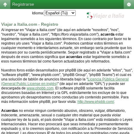
Registrarse
Idioma:
Viajar a Italia.com - Registro
Al ingresar en "Viajar a Italia.com" (de aquí en adelante "nosotros", "nos",
"nuestro", "Viajar a Italia.com", "https://foro.viajaraitalia.com"),
acuerda
estar
legalmente sometido a los siguientes términos. En caso contrario por favor no te
registres y/o uses "Viajar a Italia.com". Podemos cambiar estos términos en
cualquier momento e intentaríamos avisarte, sin embargo sería prudente que los
revisases por su cuenta periódicamente. Seguir registrado a "Viajar a Italia.com"
después de esos cambios significa que
acuerdas
estar legalmente sometido a
esos nuevos términos tal como fueron actualizados y/o reformados.
Nuestros foros están desarrollados por phpBB (de aquí en adelante "ellos", "sus",
"software phpBB", "www.phpbb.com", "phpBB Group", "phpBB Teams") el cual es
una solución de tablón de anuncios liberada bajo la "
Licencia Pública General
(General Public License en inglés)
" (de aquí en adelante "GPL") y puede ser
descargada de
www.phpbb.com
. El software phpBB solamente facilita
discusiones basadas en Internet y la GPL estrictamente los excluye de lo que
aprobamos y/o desaprobamos como conductas y/o contenido permisible. Para
más información sobre phpBB, por favor visita:
http://www.phpbb.com/
.
Acuerdas
no enviar ningun contenido abusivo, obsceno, vulgar, difamatorio,
indecente, amenazante, sexual o cualquier otro material que pueda violar
cualquier ley de tu país, el país donde "Viajar a Italia.com" está instalado o Leyes
Internacionales. Hacer eso provocará que seas inmediata y permanentemente
expulsado y, si lo creemos oportuno, con notificación a tu Proveedor de Servicios
de Internet. Las direcciones IP de todos los envíos son registradas como ayuda