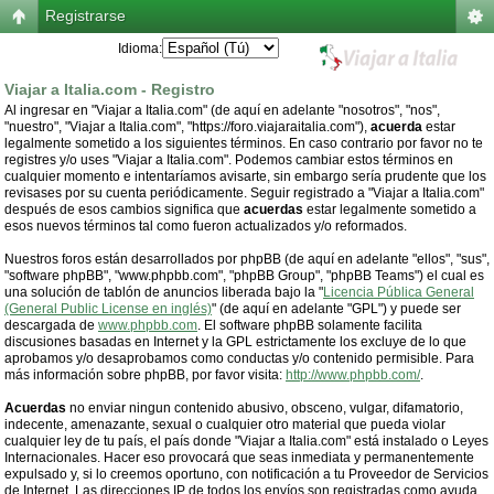
Registrarse
Idioma:
Viajar a Italia.com - Registro
Al ingresar en "Viajar a Italia.com" (de aquí en adelante "nosotros", "nos",
"nuestro", "Viajar a Italia.com", "https://foro.viajaraitalia.com"),
acuerda
estar
legalmente sometido a los siguientes términos. En caso contrario por favor no te
registres y/o uses "Viajar a Italia.com". Podemos cambiar estos términos en
cualquier momento e intentaríamos avisarte, sin embargo sería prudente que los
revisases por su cuenta periódicamente. Seguir registrado a "Viajar a Italia.com"
después de esos cambios significa que
acuerdas
estar legalmente sometido a
esos nuevos términos tal como fueron actualizados y/o reformados.
Nuestros foros están desarrollados por phpBB (de aquí en adelante "ellos", "sus",
"software phpBB", "www.phpbb.com", "phpBB Group", "phpBB Teams") el cual es
una solución de tablón de anuncios liberada bajo la "
Licencia Pública General
(General Public License en inglés)
" (de aquí en adelante "GPL") y puede ser
descargada de
www.phpbb.com
. El software phpBB solamente facilita
discusiones basadas en Internet y la GPL estrictamente los excluye de lo que
aprobamos y/o desaprobamos como conductas y/o contenido permisible. Para
más información sobre phpBB, por favor visita:
http://www.phpbb.com/
.
Acuerdas
no enviar ningun contenido abusivo, obsceno, vulgar, difamatorio,
indecente, amenazante, sexual o cualquier otro material que pueda violar
cualquier ley de tu país, el país donde "Viajar a Italia.com" está instalado o Leyes
Internacionales. Hacer eso provocará que seas inmediata y permanentemente
expulsado y, si lo creemos oportuno, con notificación a tu Proveedor de Servicios
de Internet. Las direcciones IP de todos los envíos son registradas como ayuda