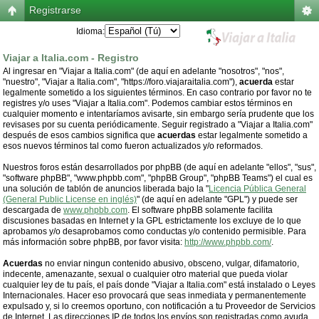
Registrarse
Idioma:
Viajar a Italia.com - Registro
Al ingresar en "Viajar a Italia.com" (de aquí en adelante "nosotros", "nos",
"nuestro", "Viajar a Italia.com", "https://foro.viajaraitalia.com"),
acuerda
estar
legalmente sometido a los siguientes términos. En caso contrario por favor no te
registres y/o uses "Viajar a Italia.com". Podemos cambiar estos términos en
cualquier momento e intentaríamos avisarte, sin embargo sería prudente que los
revisases por su cuenta periódicamente. Seguir registrado a "Viajar a Italia.com"
después de esos cambios significa que
acuerdas
estar legalmente sometido a
esos nuevos términos tal como fueron actualizados y/o reformados.
Nuestros foros están desarrollados por phpBB (de aquí en adelante "ellos", "sus",
"software phpBB", "www.phpbb.com", "phpBB Group", "phpBB Teams") el cual es
una solución de tablón de anuncios liberada bajo la "
Licencia Pública General
(General Public License en inglés)
" (de aquí en adelante "GPL") y puede ser
descargada de
www.phpbb.com
. El software phpBB solamente facilita
discusiones basadas en Internet y la GPL estrictamente los excluye de lo que
aprobamos y/o desaprobamos como conductas y/o contenido permisible. Para
más información sobre phpBB, por favor visita:
http://www.phpbb.com/
.
Acuerdas
no enviar ningun contenido abusivo, obsceno, vulgar, difamatorio,
indecente, amenazante, sexual o cualquier otro material que pueda violar
cualquier ley de tu país, el país donde "Viajar a Italia.com" está instalado o Leyes
Internacionales. Hacer eso provocará que seas inmediata y permanentemente
expulsado y, si lo creemos oportuno, con notificación a tu Proveedor de Servicios
de Internet. Las direcciones IP de todos los envíos son registradas como ayuda