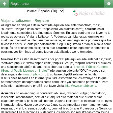
Registrarse
Idioma:
Viajar a Italia.com - Registro
Al ingresar en "Viajar a Italia.com" (de aquí en adelante "nosotros", "nos",
"nuestro", "Viajar a Italia.com", "https://foro.viajaraitalia.com"),
acuerda
estar
legalmente sometido a los siguientes términos. En caso contrario por favor no te
registres y/o uses "Viajar a Italia.com". Podemos cambiar estos términos en
cualquier momento e intentaríamos avisarte, sin embargo sería prudente que los
revisases por su cuenta periódicamente. Seguir registrado a "Viajar a Italia.com"
después de esos cambios significa que
acuerdas
estar legalmente sometido a
esos nuevos términos tal como fueron actualizados y/o reformados.
Nuestros foros están desarrollados por phpBB (de aquí en adelante "ellos", "sus",
"software phpBB", "www.phpbb.com", "phpBB Group", "phpBB Teams") el cual es
una solución de tablón de anuncios liberada bajo la "
Licencia Pública General
(General Public License en inglés)
" (de aquí en adelante "GPL") y puede ser
descargada de
www.phpbb.com
. El software phpBB solamente facilita
discusiones basadas en Internet y la GPL estrictamente los excluye de lo que
aprobamos y/o desaprobamos como conductas y/o contenido permisible. Para
más información sobre phpBB, por favor visita:
http://www.phpbb.com/
.
Acuerdas
no enviar ningun contenido abusivo, obsceno, vulgar, difamatorio,
indecente, amenazante, sexual o cualquier otro material que pueda violar
cualquier ley de tu país, el país donde "Viajar a Italia.com" está instalado o Leyes
Internacionales. Hacer eso provocará que seas inmediata y permanentemente
expulsado y, si lo creemos oportuno, con notificación a tu Proveedor de Servicios
de Internet. Las direcciones IP de todos los envíos son registradas como ayuda