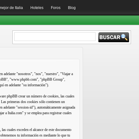
mejor de Italia
Hoteles
Foros
Blog
en adelante "nosotros", "nos", "nuestro", "Viajar a
are phpBB", "www.phpbb.com", "phpBB Group",
uí en adelante "su información").
tware phpBB crear un número de cookies, las cuales
. Las primeras dos cookies sólo contienen un
 en adelante "session-id"), automáticamente asignada
ar a Italia.com" y se emplea para registrar cuales
 las cuales exceden el alcance de este documento
e obtenemos tu información es mediante lo que tu