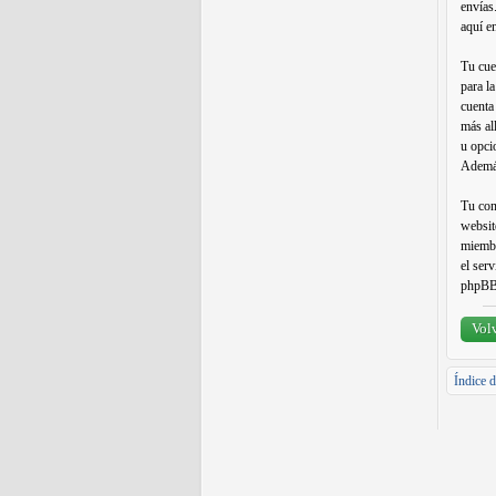
envías
aquí e
Tu cue
para l
cuenta
más al
u opci
Además
Tu con
websit
miembr
el ser
phpBB 
Volv
Índice d