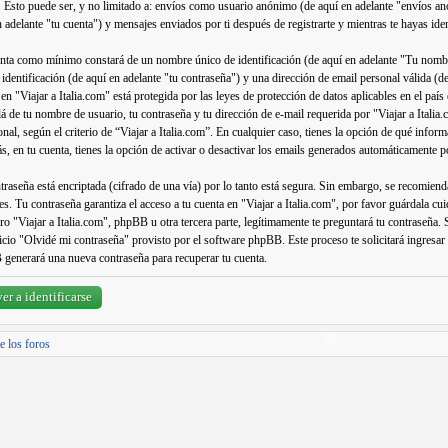
. Esto puede ser, y no limitado a: envíos como usuario anónimo (de aquí en adelante "envíos anó
n adelante "tu cuenta") y mensajes enviados por ti después de registrarte y mientras te hayas ide
nta como mínimo constará de un nombre único de identificación (de aquí en adelante "Tu nomb
a identificación (de aquí en adelante "tu contraseña") y una dirección de email personal válida (d
 en "Viajar a Italia.com" está protegida por las leyes de protección de datos aplicables en el paí
lá de tu nombre de usuario, tu contraseña y tu dirección de e-mail requerida por "Viajar a Italia.
onal, según el criterio de “Viajar a Italia.com”. En cualquier caso, tienes la opción de qué info
, en tu cuenta, tienes la opción de activar o desactivar los emails generados automáticamente 
traseña está encriptada (cifrado de una vía) por lo tanto está segura. Sin embargo, se recomien
es. Tu contraseña garantiza el acceso a tu cuenta en "Viajar a Italia.com", por favor guárdala 
o "Viajar a Italia.com", phpBB u otra tercera parte, legítimamente te preguntará tu contraseña. S
vicio "Olvidé mi contraseña" provisto por el software phpBB. Este proceso te solicitará ingresar
generará una nueva contraseña para recuperar tu cuenta.
er a identificarse
e los foros