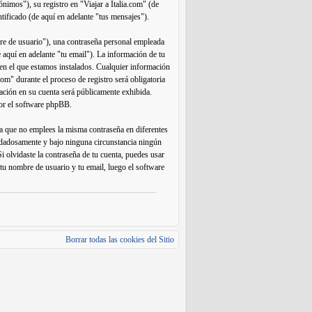
nimos"), su registro en "Viajar a Italia.com" (de
ntificado (de aquí en adelante "tus mensajes").
re de usuario"), una contraseña personal empleada
e aquí en adelante "tu email"). La información de tu
s en el que estamos instalados. Cualquier información
com" durante el proceso de registro será obligatoria
rmación en su cuenta será públicamente exhibida.
por el software phpBB.
da que no emplees la misma contraseña en diferentes
cuidadosamente y bajo ninguna circunstancia ningún
i olvidaste la contraseña de tu cuenta, puedes usar
 tu nombre de usuario y tu email, luego el software
Borrar todas las cookies del Sitio