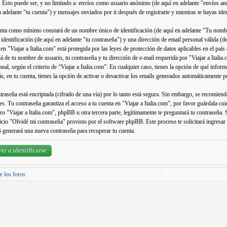
. Esto puede ser, y no limitado a: envíos como usuario anónimo (de aquí en adelante "envíos anó
n adelante "tu cuenta") y mensajes enviados por ti después de registrarte y mientras te hayas ide
nta como mínimo constará de un nombre único de identificación (de aquí en adelante "Tu nomb
a identificación (de aquí en adelante "tu contraseña") y una dirección de email personal válida (d
 en "Viajar a Italia.com" está protegida por las leyes de protección de datos aplicables en el paí
lá de tu nombre de usuario, tu contraseña y tu dirección de e-mail requerida por "Viajar a Italia.
onal, según el criterio de “Viajar a Italia.com”. En cualquier caso, tienes la opción de qué info
, en tu cuenta, tienes la opción de activar o desactivar los emails generados automáticamente 
traseña está encriptada (cifrado de una vía) por lo tanto está segura. Sin embargo, se recomien
es. Tu contraseña garantiza el acceso a tu cuenta en "Viajar a Italia.com", por favor guárdala 
o "Viajar a Italia.com", phpBB u otra tercera parte, legítimamente te preguntará tu contraseña. S
vicio "Olvidé mi contraseña" provisto por el software phpBB. Este proceso te solicitará ingresar
generará una nueva contraseña para recuperar tu cuenta.
er a identificarse
e los foros