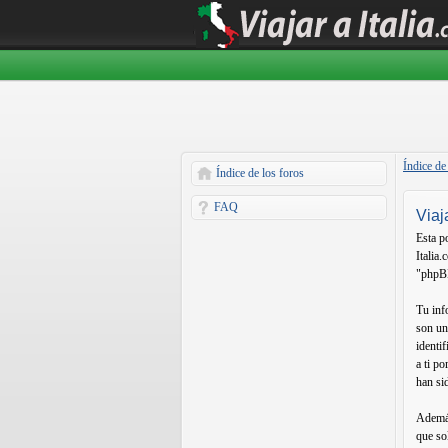
Índice de
Índice de los foros
FAQ
Viaj
Esta p
Italia
"phpBB
Tu inf
son un
identi
a ti p
han si
Además
que so