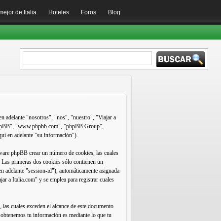
mejor de Italia
Hoteles
Foros
Blog
en adelante "nosotros", "nos", "nuestro", "Viajar a
are phpBB", "www.phpbb.com", "phpBB Group",
uí en adelante "su información").
tware phpBB crear un número de cookies, las cuales
. Las primeras dos cookies sólo contienen un
 en adelante "session-id"), automáticamente asignada
ar a Italia.com" y se emplea para registrar cuales
 las cuales exceden el alcance de este documento
e obtenemos tu información es mediante lo que tu