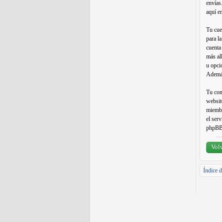
envías
aquí e
Tu cue
para l
cuenta
más al
u opci
Además
Tu con
websit
miembr
el ser
phpBB 
Volv
Índice d