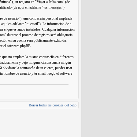
nimos"), su registro en "Viajar a Italia.com" (de
ntificado (de aquí en adelante "tus mensajes").
re de usuario"), una contraseña personal empleada
e aquí en adelante "tu email"). La información de tu
s en el que estamos instalados. Cualquier información
com" durante el proceso de registro será obligatoria
rmación en su cuenta será públicamente exhibida.
por el software phpBB.
da que no emplees la misma contraseña en diferentes
cuidadosamente y bajo ninguna circunstancia ningún
i olvidaste la contraseña de tu cuenta, puedes usar
 tu nombre de usuario y tu email, luego el software
Borrar todas las cookies del Sitio