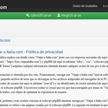
Guías de ciudades
Lo 
Identificarse
•
Registrarse
 los foros
ar a Italia.com - Política de privacidad
olítica explica con detalle cómo "Viajar a Italia.com" junto con sus empresas asociadas (de aquí 
.com", "https://foro.viajaraitalia.com") y phpBB (de aquí en adelante "ellos", "sus", "softw
 Teams") emplean cualquier información obtenida durante cualquier sesión de uso por ti (de aq
ormación es obtenida por dos vías. Primeramente, navegar por "Viajar a Italia.com" hará al sof
 pequeño archivo de texto que se descargan en los archivos temporales del navegador de tu PC
ficador de usuario (de aquí en adelante "user-id") y un identificador de sesión anónima (de aquí
or el software phpBB. Una tercera cookie se creará una vez que haya navegado por temas en "Viaj
do leídos, con objeto de optimizar tu experiencia de usuario.
 podemos crear cookies externas al software phpBB mientras navega por "Viajar a Italia.com",
lamente se refiere a las páginas creadas por el software phpBB. La segunda vía mediante la qu