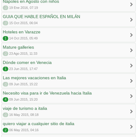
Nápoles en Agosto con niños
0
19 Ene 2016, 07:19
GUIA QUE HABLE ESPAÑOL EN MILÁN
0
15 Oct 2015, 06:04
Hoteles en Varazze
1
14 Oct 2015, 05:49
Mature galleries
0
23 Ago 2015, 11:33
Dónde comer en Venecia
1
23 Jun 2015, 17:47
Las mejores vacaciones en Italia
0
09 Jun 2015, 15:22
Necesito visa para ir de Venezuela hacia Italia
4
09 Jun 2015, 15:20
viaje de turismo a italia
0
16 May 2015, 08:18
quiero viajar a cualquier sitio de italia
2
06 May 2015, 04:16