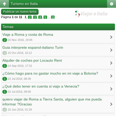
Turismo en Italia
Publicar un nuevo tema
Página
1
de
11
1
,
,
,
,
...
2
3
4
5
11
Temas
Viaje a Roma y costa de Roma
2
15 Nov 2016, 19:05
Guia interprete espanol-italiano Turin
0
15 Oct 2016, 10:12
Alquiler de coches por Locauto Rent
1
14 Sep 2016, 17:31
¿Cómo hago para no gastar mucho en mi viaje a Bolonia?
1
22 Jul 2016, 08:39
¿Qué debo tener en cuenta si viajo a Venecia?
1
15 Jul 2016, 09:59
quiero viajar de Roma a Tierra Santa, alguien que me pueda
informar ?Gracias
0
15 Jun 2016, 01:29