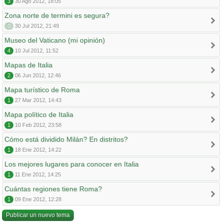
3
30 Ago 2012, 18:05
Zona norte de termini es segura?
0
30 Jul 2012, 21:49
Museo del Vaticano (mi opinión)
4
10 Jul 2012, 11:52
Mapas de Italia
2
06 Jun 2012, 12:46
Mapa turístico de Roma
1
27 Mar 2012, 14:43
Mapa político de Italia
1
10 Feb 2012, 23:58
Cómo está dividido Milán? En distritos?
1
18 Ene 2012, 14:22
Los mejores lugares para conocer en Italia
1
11 Ene 2012, 14:25
Cuántas regiones tiene Roma?
1
09 Ene 2012, 12:28
Publicar un nuevo tema