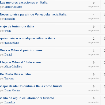
Las mejores vacaciones en Italia
0
respuestas
por
Marco Crovetto
Necesito visa para ir de Venezuela hacia Italia
4
respuestas
por
nicoandre
viaje de turismo a italia
0
respuestas
por
creine
quiero viajar a cualquier sitio de italia
2
respuestas
por
gessicaeliane
Viaje a Milan el próximo mes
1
respuestas
por
Daniel
Llego a Milan el 16 de enero
0
respuestas
por
Alicia Caballero
De Costa Rica a Italia
0
respuestas
por
Tativimo
viajar desde Colombia a Italia como turista
0
respuestas
por
Diana Montes
visita de algun ecuatoriano x turismo
0
respuestas
por
Dianeliza