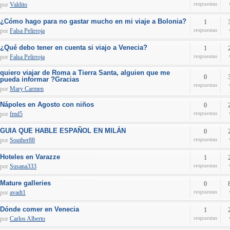
respuestas
por
Valdito
¿Cómo hago para no gastar mucho en mi viaje a Bolonia?
1
respuestas
por
Falsa Pelirroja
¿Qué debo tener en cuenta si viajo a Venecia?
1
respuestas
por
Falsa Pelirroja
quiero viajar de Roma a Tierra Santa, alguien que me
0
pueda informar ?Gracias
respuestas
por
Mary Carmen
Nápoles en Agosto con niños
0
respuestas
por
fmd5
GUIA QUE HABLE ESPAÑOL EN MILÁN
0
respuestas
por
Souther88
Hoteles en Varazze
1
respuestas
por
Susana333
Mature galleries
0
respuestas
por
avadt1
Dónde comer en Venecia
1
respuestas
por
Carlos Alberto