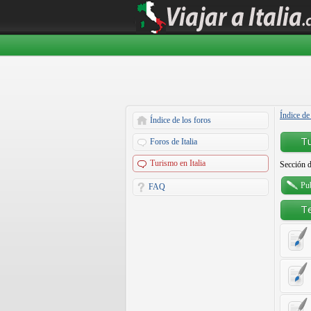
Índice de
Índice de los foros
Tu
Foros de Italia
Turismo en Italia
Sección d
Pu
FAQ
T