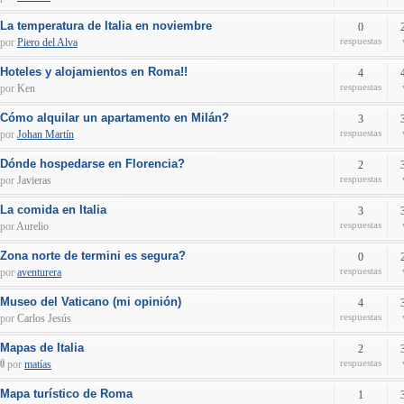
La temperatura de Italia en noviembre
0
respuestas
por
Piero del Alva
Hoteles y alojamientos en Roma!!
4
respuestas
por
Ken
Cómo alquilar un apartamento en Milán?
3
respuestas
por
Johan Martín
Dónde hospedarse en Florencia?
2
respuestas
por
Javieras
La comida en Italia
3
respuestas
por
Aurelio
Zona norte de termini es segura?
0
respuestas
por
aventurera
Museo del Vaticano (mi opinión)
4
respuestas
por
Carlos Jesús
Mapas de Italia
2
respuestas
por
matías
Mapa turístico de Roma
1