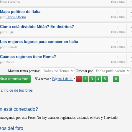
respuestas
por
Carolina.
Mapa político de Italia
1
respuestas
por
Carlos Alberto
Cómo está dividido Milán? En distritos?
1
respuestas
por
Luigi
Los mejores lugares para conocer en Italia
1
respuestas
por
Silvia20
Cuántas regiones tiene Roma?
1
respuestas
por
Robin
Mostrar temas previos:
Ordenar por
blicar un nuevo tema
534 temas •
Página
1
de
11
•
1
2
3
4
5
...
11
 a Índice de los foros
n está conectado?
navegando por este Foro: No hay usuarios registrados visitando el Foro y 1 invitado
os del foro