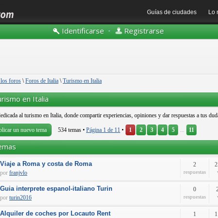
Guías de ciudades
Lo 
Identificarse
•
Registrarse
 los foros
\
Foros de Italia
\
Turismo en Italia
rismo en Italia
edicada al turismo en Italia, donde compartir experiencias, opiniones y dar respuestas a tus dud
blicar un nuevo tema
534 temas •
Página
1
de
11
•
1
2
3
4
5
...
11
emas
Viaje a Roma y costa de Roma
2
2
respuestas
por
franjvlo
Guia interprete espanol-italiano Turin
0
respuestas
por
turin2016
Alquiler de coches por Locauto Rent
1
1