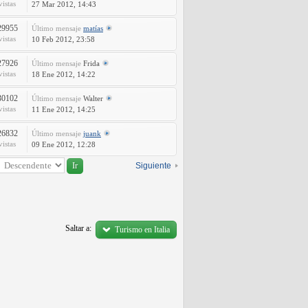
vistas
27 Mar 2012, 14:43
29955
Último mensaje
matías
vistas
10 Feb 2012, 23:58
27926
Último mensaje
Frida
vistas
18 Ene 2012, 14:22
30102
Último mensaje
Walter
vistas
11 Ene 2012, 14:25
26832
Último mensaje
juank
vistas
09 Ene 2012, 12:28
Siguiente
Saltar a:
Turismo en Italia