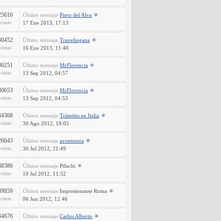
25616
Último mensaje
Piero del Alva
vistas
17 Ene 2013, 17:13
40452
Último mensaje
Travelingana
vistas
16 Ene 2013, 11:40
36251
Último mensaje
MrFlorencia
vistas
13 Sep 2012, 04:57
30653
Último mensaje
MrFlorencia
vistas
13 Sep 2012, 04:53
34368
Último mensaje
Trámites en Italia
vistas
30 Ago 2012, 18:05
26043
Último mensaje
aventurera
vistas
30 Jul 2012, 21:49
38386
Último mensaje
Piluchi
vistas
10 Jul 2012, 11:52
39859
Último mensaje
Impresionante Roma
vistas
06 Jun 2012, 12:46
34676
Último mensaje
Carlos Alberto