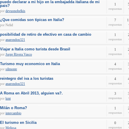
puedo declarar a mi hijo en la embajadda italiana de mi
1
pais?
respuestas
por
devuonobelkis
¿Que comidas son tipicas en Italia?
7
1
respuestas
por
Nelid
posibilidad de retiro de efectivo en casa de cambio
1
respuestas
por
anarondon321
Viajar a Italia como turista desde Brasil
1
respuestas
por
Jorge Rivera Vasco
Turismo muy economico en Italia
4
respuestas
por
silmonte
reintegro del iva a los turistas
4
respuestas
por
anarondon321
A Roma en Abril 2013, alguien va?.
3
respuestas
por
kmt
Milán o Roma?
1
respuestas
por
intercambio
El turismo en Sicilia
0
respuestas
por
Melissa