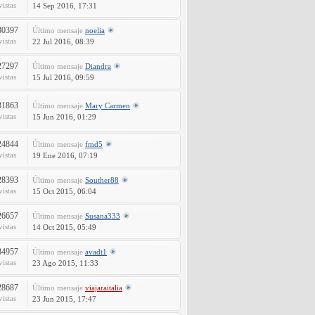
vistas
14 Sep 2016, 17:31
30397
Último mensaje
noelia
vistas
22 Jul 2016, 08:39
27297
Último mensaje
Diandra
vistas
15 Jul 2016, 09:59
31863
Último mensaje
Mary Carmen
vistas
15 Jun 2016, 01:29
24844
Último mensaje
fmd5
vistas
19 Ene 2016, 07:19
28393
Último mensaje
Souther88
vistas
15 Oct 2015, 06:04
26657
Último mensaje
Susana333
vistas
14 Oct 2015, 05:49
84957
Último mensaje
avadt1
vistas
23 Ago 2015, 11:33
28687
Último mensaje
viajaraitalia
vistas
23 Jun 2015, 17:47