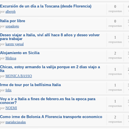
Excursión de un día a la Toscana (desde Florencia)
0
respuestas
por
alberph
Italia por libre
0
respuestas
por
sopadeajo
Deseo viajar a Italia, viví allí hace 8 años y deseo volver
1
para trabajar
respuestas
por
karem yagual
Alojamiento en Sicilia
2
respuestas
por
Melissa
Chicas, estoy armando la valija porque en 2 dias viajo a
1
Ita
respuestas
por
MONICA BASSO
Irme de tour por la bellísima Italia
1
respuestas
por
felix
Voy a ir a Italia a fines de febrero.es fea la epoca para
1
conocer?
respuestas
por
NOEMI
Como irme de Bolonia A Florencia transporte economico
2
respuestas
por
marialuciasalas