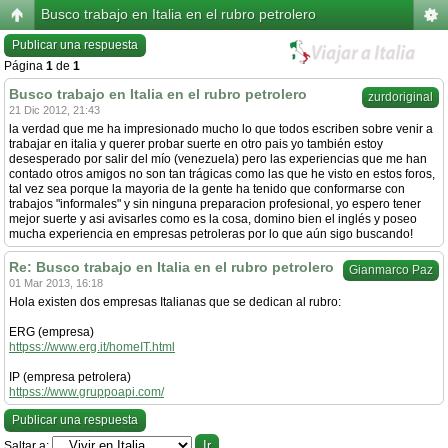
Busco trabajo en Italia en el rubro petrolero
Publicar una respuesta
Página
1
de
1
Busco trabajo en Italia en el rubro petrolero
zurdoriginal
21 Dic 2012, 21:43
la verdad que me ha impresionado mucho lo que todos escriben sobre venir a
trabajar en italia y querer probar suerte en otro pais yo también estoy
desesperado por salir del mío (venezuela) pero las experiencias que me han
contado otros amigos no son tan trágicas como las que he visto en estos foros,
tal vez sea porque la mayoria de la gente ha tenido que conformarse con
trabajos "informales" y sin ninguna preparacion profesional, yo espero tener
mejor suerte y asi avisarles como es la cosa, domino bien el inglés y poseo
mucha experiencia en empresas petroleras por lo que aún sigo buscando!
Re: Busco trabajo en Italia en el rubro petrolero
Gianmarco Paz
01 Mar 2013, 16:18
Hola existen dos empresas Italianas que se dedican al rubro:
ERG (empresa)
httpss://www.erg.it/homeIT.html
IP (empresa petrolera)
httpss://www.gruppoapi.com/
Publicar una respuesta
Saltar a: