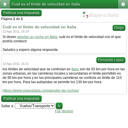
Cuál es el límite de velocidad en Italia
Publicar una respuesta
Página
1
de
1
Cuál es el límite de velocidad en Italia
Diego
22 Ago 2011, 16:14
Si deseo
alquilar un coche en Italia
, cuál es el límite de velocidad con el que
podría conducir.
Saludos y espero alguna respuesta.
Fernando Lopez
22 Ago 2011, 16:21
los límites de velocidad que se controlan en
Italia
son de 50 km por hora en las
zonas urbanas, en las carreteras locales y secundarias el límite permitido es
de 90 km por hora y en las principales carreteras se controla un límite de 110
km por hora. Para las autopistas se permite los 130 km por hora.
httpss://www.viajaraitalia.com/alquiler-de-coches/
Publicar una respuesta
Saltar a:
Full Version