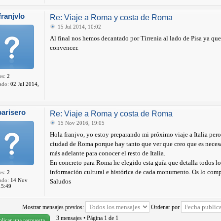
franjvlo
Re: Viaje a Roma y costa de Roma
15 Jul 2014, 10:02
Al final nos hemos decantado por Tirrenia al lado de Pisa ya qu
convencer.
es:
2
ado:
02 Jul 2014,
parisero
Re: Viaje a Roma y costa de Roma
15 Nov 2016, 19:05
Hola franjvo, yo estoy preparando mi próximo viaje a Italia pero
ciudad de Roma porque hay tanto que ver que creo que es necesar
más adelante para conocer el resto de Italia.
En concreto para Roma he elegido esta guía que detalla todos l
información cultural e histórica de cada monumento. Os lo compar
es:
2
ado:
14 Nov
Saludos
15:49
Mostrar mensajes previos:
Ordenar por
3 mensajes • Página
1
de
1
licar una respuesta