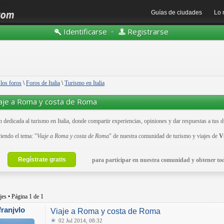
Guías de ciudades
Lo 
Identificarse
•
Registrarse
 los foros
\
Foros de Italia
\
Turismo en Italia
aje a Roma y costa de Roma
 dedicada al turismo en Italia, donde compartir experiencias, opiniones y dar respuestas a tus 
iendo el tema: "
Viaje a Roma y costa de Roma
" de nuestra comunidad de turismo y viajes de
V
Regístrate gratis
para participar en nuestra comunidad y obtener tod
jes • Página
1
de
1
franjvlo
Viaje a Roma y costa de Roma
02 Jul 2014, 08:32