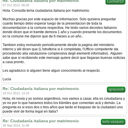
Re: Ciudadanía italiana por matrimonio
Luchia010
07 Oct 2013, 08:28
Hola. Consulta tema ciudadania italiana por matrimonio.
Muchas gracias por este espacio de informacion. Solo quisiera preguntar
cuanto tiempo debo esperar luego de la presentacion de toda la
documentacion a la comune respectiva. He leido varios decretos italianos
donde dicen que el tramite demora 1 año y cuando presente los documentos
en la comune me dijeron que de 6 meses a un año..
Tambien estoy revisando periodicamente desde la pagina del ministerio
interno y alli dicen que (L'istruttoria si è completata, l'Ufficio competente sta
procedendo alla valutazione complessiva degli elementi informativi).. Alguien
sabe que si recibiendo este mensaje quiere decir que llegaran buenas noticias
a casa pronto..
Les agradezco si alguien tiene algun conocimiento al respecto.
Lucia
Re: Ciudadanía italiana por matrimonio
ignaciov9
10 Oct 2013, 13:19
Hola, mi novia y yo somos argentinos, nos vamos a casar, ella es cviudadana y
yo no por lo que hariamos todos los trámites que comentan acá y demás. La
pregunta es si esos dos o tres años que tarde el traspaso de la ciudadaní uno
puede vivir de forma legal en italia?
Re: Ciudadanía italiana por matrimonio
kelly vasquez
28 Sep 2014, 11:48