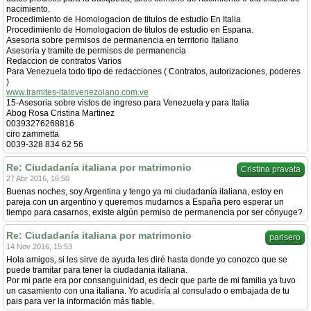
nacimiento.
Procedimiento de Homologacion de titulos de estudio En Italia
Procedimiento de Homologacion de titulos de estudio en Espana.
Asesoria sobre permisos de permanencia en territorio Italiano
Asesoria y tramite de permisos de permanencia
Redaccion de contratos Varios
Para Venezuela todo tipo de redacciones ( Contratos, autorizaciones, poderes
)
www.tramites-italovenezolano.com.ve
15-Asesoria sobre vistos de ingreso para Venezuela y para Italia
Abog Rosa Cristina Martinez
00393276268816
ciro zammetta
0039-328 834 62 56
Re: Ciudadanía italiana por matrimonio
Cristina pravata
27 Abr 2016, 16:50
Buenas noches, soy Argentina y tengo ya mi ciudadanía italiana, estoy en
pareja con un argentino y queremos mudarnos a España pero esperar un
tiempo para casarnos, existe algún permiso de permanencia por ser cónyuge?
Re: Ciudadanía italiana por matrimonio
parisero
14 Nov 2016, 15:53
Hola amigos, si les sirve de ayuda les diré hasta donde yo conozco que se
puede tramitar para tener la ciudadania italiana.
Por mi parte era por consanguinidad, es decir que parte de mi familia ya tuvo
un casamiento con una italiana. Yo acudiría al consulado o embajada de tu
pais para ver la información más fiable.