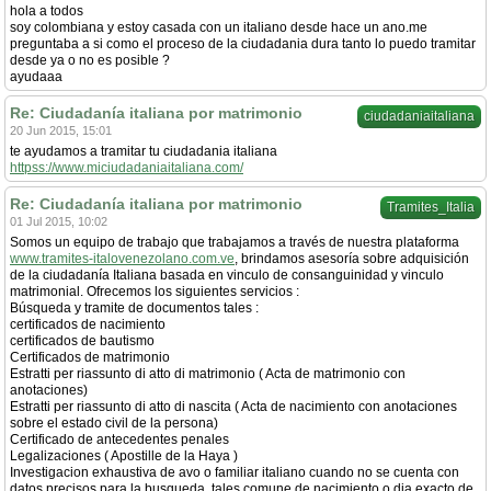
hola a todos
soy colombiana y estoy casada con un italiano desde hace un ano.me
preguntaba a si como el proceso de la ciudadania dura tanto lo puedo tramitar
desde ya o no es posible ?
ayudaaa
Re: Ciudadanía italiana por matrimonio
ciudadaniaitaliana
20 Jun 2015, 15:01
te ayudamos a tramitar tu ciudadania italiana
httpss://www.miciudadaniaitaliana.com/
Re: Ciudadanía italiana por matrimonio
Tramites_Italia
01 Jul 2015, 10:02
Somos un equipo de trabajo que trabajamos a través de nuestra plataforma
www.tramites-italovenezolano.com.ve
, brindamos asesoría sobre adquisición
de la ciudadanía Italiana basada en vinculo de consanguinidad y vinculo
matrimonial. Ofrecemos los siguientes servicios :
Búsqueda y tramite de documentos tales :
certificados de nacimiento
certificados de bautismo
Certificados de matrimonio
Estratti per riassunto di atto di matrimonio ( Acta de matrimonio con
anotaciones)
Estratti per riassunto di atto di nascita ( Acta de nacimiento con anotaciones
sobre el estado civil de la persona)
Certificado de antecedentes penales
Legalizaciones ( Apostille de la Haya )
Investigacion exhaustiva de avo o familiar italiano cuando no se cuenta con
datos precisos para la busqueda, tales comune de nacimiento o dia exacto de