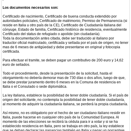
Los documentos necesarios son:
Certificado de nacimiento, Certificado de buena conducta extendido por
autoridades policiales, Certificado de matrimonio, Permiso de Permanencia (si
reside en Italia u otro país de la CE), Certificado de Ciudadanía italiana del
cónyuge, Estado de familia, Certificado histórico de residencia, eventualmente
Certificado del status de refugiado o apolide (sin ciudadanía).
Toda la documentación antes citada, debe ser traducido al italiano por
traductor oficial matriculado, certificada y sellada por el país de origen, no tener
mas de 6 meses de antigüedad y debe presentarse en original y fotocopia
certificada.
Para efectuar el tramite, se deben pagar un contributivo de 200 euro y 14,62
euro de sellados.
Todo el procedimiento, desde la presentación de la solicitud, hasta el
otorgamiento no debería demorar mas de 730 días o dos años, luego de que,
se debe prestar juramento dentro 6 meses en la Comuna de residencia en
Italia o el Consulado o sede diplomática.
La ley italiana, establece la posibilidad de tener doble ciudadanía. Si el país de
origen del solicitante, no contempla la posibilidad de tener doble ciudadanía,
al momento de adquirir la ciudadanía italiana, se perderá la propia ciudadanía.
Así mismo, no es obligatorio por el hecho de ser ciudadano italiano residir en
Italia, puede hacerse en cualquier otro país de la Comunidad Europea. Al
momento de las elecciones se recibirá la cédula para ir a votar y si se ha
establecido residencia en Italia, pero se trabaja en otro país, la ley establece
que se deban declarar las ganancias también en Italia y pagar un porcentaje