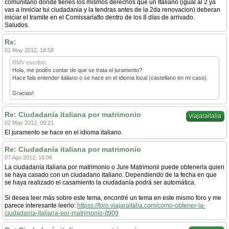
comunitario donde tienes los mismos derechos que un Italiano (igual al 2 ya
vas a inniciar tui ciudadania y la tendras antes de la 2da renovacion) deberan
iniciar el tramite en el Comissariatto dentro de los 8 días de arrivado.
Saludos.
Re:
01 May 2012, 18:58
RMV escribió:
Hola, me podés contar de que se trata el juramento?
Hace fala entender italiano o se hace en el idioma local (castellano en mi caso)
Gracias!
Re: Ciudadanía italiana por matrimonio
viajaraitalia
02 May 2012, 09:21
El juramento se hace en el idioma italiano.
Re: Ciudadanía italiana por matrimonio
07 Ago 2012, 16:06
La ciudadanía italiana por matrimonio o Jure Matrimonii puede obtenerla quien
se haya casado con un ciudadano italiano. Dependiendo de la fecha en que
se haya realizado el casamiento la ciudadanía podrá ser automática.
Si desea leer más sobre este tema, encontré un tema en este mismo foro y me
parece interesante leerlo:
httpss://foro.viajaraitalia.com/como-obtener-la-
ciudadania-italiana-por-matrimonio-it909