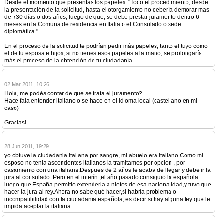
Desde el momento que presentas los papeles: "Todo el procedimiento, desde
la presentación de la solicitud, hasta el otorgamiento no debería demorar mas
de 730 días o dos años, luego de que, se debe prestar juramento dentro 6
meses en la Comuna de residencia en Italia o el Consulado o sede
diplomática."
En el proceso de la solicitud te podrían pedir más papeles, tanto el tuyo como
el de tu esposa e hijos, si no tienes esos papeles a la mano, se prolongaría
más el proceso de la obtención de tu ciudadanía.
02 Mar 2011, 10:26
Hola, me podés contar de que se trata el juramento?
Hace fala entender italiano o se hace en el idioma local (castellano en mi
caso)
Gracias!
28 Jun 2011, 19:29
yo obtuve la ciudadania italiana por sangre, mi abuelo era italiano.Como mi
esposo no tenia ascendentes italianos la tramitamos por opcion , por
casamiento con una italiana.Despues de 2 años le acaba de llegar y debe ir la
jura al consulado .Pero en el interín ,el año pasado consiguio la española
luego que España permitio extenderla a nietos de esa nacionalidad,y tuvo que
hacer la jura al rey.Ahora no sabe qué hacer,si habría problema o
incompatibilidad con la ciudadania española, es decir si hay alguna ley que le
impida aceptar la italiana.