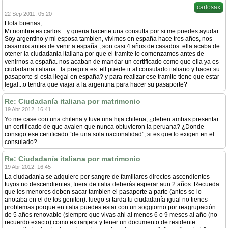
carlosax
22 Sep 2011, 05:20
Hola buenas,
Mi nombre es carlos....y queria hacerte una consulta por si me puedes ayudar.
Soy argentino y mi esposa tambien, vivimos en españa hace tres años, nos
casamos antes de venir a españa , son casi 4 años de casados. ella acaba de
otener la ciudadania italiana por que el tramite lo comenzamos antes de
venirnos a españa. nos acaban de mandar un certificado como que ella ya es
ciudadana italiana...la preguta es: ell puede ir al consulado italiano y hacer su
pasaporte si esta ilegal en españa? y para realizar ese tramite tiene que estar
legal...o tendra que viajar a la argentina para hacer su pasaporte?
Re: Ciudadanía italiana por matrimonio
19 Abr 2012, 16:41
Yo me case con una chilena y tuve una hija chilena, ¿deben ambas presentar
un certificado de que avalen que nunca obtuvieron la peruana? ¿Donde
consigo ese certificado “de una sola nacionalidad”, si es que lo exigen en el
consulado?
Re: Ciudadanía italiana por matrimonio
19 Abr 2012, 16:45
La ciudadania se adquiere por sangre de familiares directos ascendientes
tuyos no descendientes, fuera de italia deberás esperar aun 2 años. Recueda
que los menores deben sacar tambien el pasaporte a parte (antes se lo
anotaba en el de los genitori). luego si tarda tu ciudadanía igual no tienes
problemas porque en italia puedes estar con un soggiorno por reagrupación
de 5 años renovable (siempre que vivas ahi al menos 6 o 9 meses al año (no
recuerdo exacto) como extranjera y tener un documento de residente