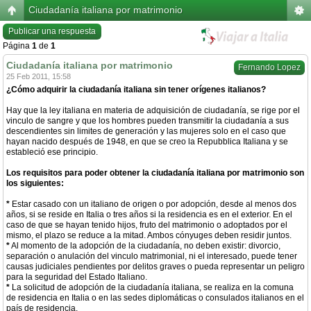
Ciudadanía italiana por matrimonio
Publicar una respuesta
Página
1
de
1
Ciudadanía italiana por matrimonio
Fernando Lopez
25 Feb 2011, 15:58
¿Cómo adquirir la ciudadanía italiana sin tener orígenes italianos?
Hay que la ley italiana en materia de adquisición de ciudadanía, se rige por el
vinculo de sangre y que los hombres pueden transmitir la ciudadanía a sus
descendientes sin limites de generación y las mujeres solo en el caso que
hayan nacido después de 1948, en que se creo la Repubblica Italiana y se
estableció ese principio.
Los requisitos para poder obtener la ciudadanía italiana por matrimonio son
los siguientes:
*
Estar casado con un italiano de origen o por adopción, desde al menos dos
años, si se reside en Italia o tres años si la residencia es en el exterior. En el
caso de que se hayan tenido hijos, fruto del matrimonio o adoptados por el
mismo, el plazo se reduce a la mitad. Ambos cónyuges deben residir juntos.
*
Al momento de la adopción de la ciudadanía, no deben existir: divorcio,
separación o anulación del vinculo matrimonial, ni el interesado, puede tener
causas judiciales pendientes por delitos graves o pueda representar un peligro
para la seguridad del Estado Italiano.
*
La solicitud de adopción de la ciudadanía italiana, se realiza en la comuna
de residencia en Italia o en las sedes diplomáticas o consulados italianos en el
país de residencia.