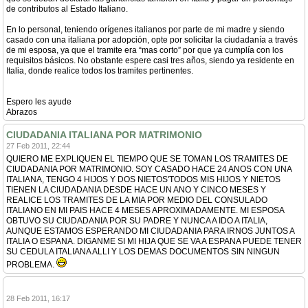
de contributos al Estado Italiano.
En lo personal, teniendo orígenes italianos por parte de mi madre y siendo
casado con una italiana por adopción, opte por solicitar la ciudadanía a través
de mi esposa, ya que el tramite era “mas corto” por que ya cumplía con los
requisitos básicos. No obstante espere casi tres años, siendo ya residente en
Italia, donde realice todos los tramites pertinentes.
Espero les ayude
Abrazos
CIUDADANIA ITALIANA POR MATRIMONIO
27 Feb 2011, 22:44
QUIERO ME EXPLIQUEN EL TIEMPO QUE SE TOMAN LOS TRAMITES DE
CIUDADANIA POR MATRIMONIO. SOY CASADO HACE 24 ANOS CON UNA
ITALIANA, TENGO 4 HIJOS Y DOS NIETOS'TODOS MIS HIJOS Y NIETOS
TIENEN LA CIUDADANIA DESDE HACE UN ANO Y CINCO MESES Y
REALICE LOS TRAMITES DE LA MIA POR MEDIO DEL CONSULADO
ITALIANO EN MI PAIS HACE 4 MESES APROXIMADAMENTE. MI ESPOSA
OBTUVO SU CIUDADANIA POR SU PADRE Y NUNCA A IDO A ITALIA,
AUNQUE ESTAMOS ESPERANDO MI CIUDADANIA PARA IRNOS JUNTOS A
ITALIA O ESPANA. DIGANME SI MI HIJA QUE SE VA A ESPANA PUEDE TENER
SU CEDULA ITALIANA ALLI Y LOS DEMAS DOCUMENTOS SIN NINGUN
PROBLEMA.
28 Feb 2011, 16:17