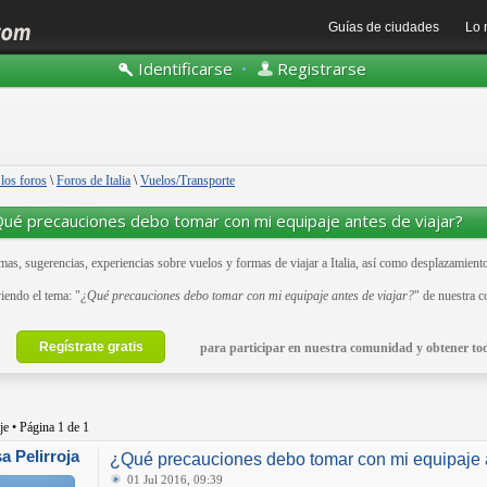
Guías de ciudades
Lo 
Identificarse
•
Registrarse
 los foros
\
Foros de Italia
\
Vuelos/Transporte
ué precauciones debo tomar con mi equipaje antes de viajar?
as, sugerencias, experiencias sobre vuelos y formas de viajar a Italia, así como desplazamiento
iendo el tema: "
¿Qué precauciones debo tomar con mi equipaje antes de viajar?
" de nuestra 
Regístrate gratis
para participar en nuestra comunidad y obtener tod
je • Página
1
de
1
a Pelirroja
¿Qué precauciones debo tomar con mi equipaje a
01 Jul 2016, 09:39