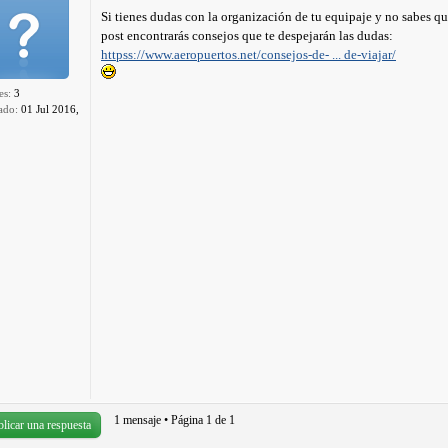
Si tienes dudas con la organización de tu equipaje y no sabes qu
post encontrarás consejos que te despejarán las dudas:
httpss://www.aeropuertos.net/consejos-de- ... de-viajar/
es:
3
ado:
01 Jul 2016,
1 mensaje • Página
1
de
1
licar una respuesta