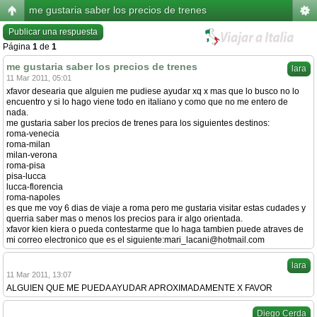
me gustaria saber los precios de trenes
Publicar una respuesta
Página
1
de
1
me gustaria saber los precios de trenes
lara
11 Mar 2011, 05:01
xfavor desearia que alguien me pudiese ayudar xq x mas que lo busco no lo
encuentro y si lo hago viene todo en italiano y como que no me entero de
nada.
me gustaria saber los precios de trenes para los siguientes destinos:
roma-venecia
roma-milan
milan-verona
roma-pisa
pisa-lucca
lucca-florencia
roma-napoles
es que me voy 6 dias de viaje a roma pero me gustaria visitar estas cudades y
querria saber mas o menos los precios para ir algo orientada.
xfavor kien kiera o pueda contestarme que lo haga tambien puede atraves de
mi correo electronico que es el siguiente:
mari_lacani@hotmail.com
lara
11 Mar 2011, 13:07
ALGUIEN QUE ME PUEDA AYUDAR APROXIMADAMENTE X FAVOR
Diego Cerda