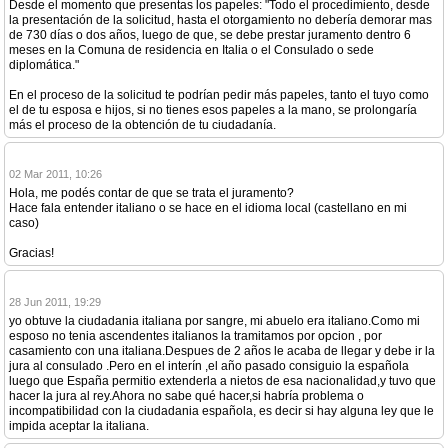
Desde el momento que presentas los papeles: "Todo el procedimiento, desde
la presentación de la solicitud, hasta el otorgamiento no debería demorar mas
de 730 días o dos años, luego de que, se debe prestar juramento dentro 6
meses en la Comuna de residencia en Italia o el Consulado o sede
diplomática."
En el proceso de la solicitud te podrían pedir más papeles, tanto el tuyo como
el de tu esposa e hijos, si no tienes esos papeles a la mano, se prolongaría
más el proceso de la obtención de tu ciudadanía.
02 Mar 2011, 10:26
Hola, me podés contar de que se trata el juramento?
Hace fala entender italiano o se hace en el idioma local (castellano en mi
caso)
Gracias!
28 Jun 2011, 19:29
yo obtuve la ciudadania italiana por sangre, mi abuelo era italiano.Como mi
esposo no tenia ascendentes italianos la tramitamos por opcion , por
casamiento con una italiana.Despues de 2 años le acaba de llegar y debe ir la
jura al consulado .Pero en el interín ,el año pasado consiguio la española
luego que España permitio extenderla a nietos de esa nacionalidad,y tuvo que
hacer la jura al rey.Ahora no sabe qué hacer,si habría problema o
incompatibilidad con la ciudadania española, es decir si hay alguna ley que le
impida aceptar la italiana.