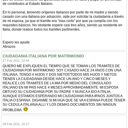
de contributos al Estado Italiano.
En lo personal, teniendo orígenes italianos por parte de mi madre y siendo
casado con una italiana por adopción, opte por solicitar la ciudadanía a través
de mi esposa, ya que el tramite era “mas corto” por que ya cumplía con los
requisitos básicos. No obstante espere casi tres años, siendo ya residente en
Italia, donde realice todos los tramites pertinentes.
Espero les ayude
Abrazos
CIUDADANIA ITALIANA POR MATRIMONIO
27 Feb 2011, 22:44
QUIERO ME EXPLIQUEN EL TIEMPO QUE SE TOMAN LOS TRAMITES DE
CIUDADANIA POR MATRIMONIO. SOY CASADO HACE 24 ANOS CON UNA
ITALIANA, TENGO 4 HIJOS Y DOS NIETOS'TODOS MIS HIJOS Y NIETOS
TIENEN LA CIUDADANIA DESDE HACE UN ANO Y CINCO MESES Y
REALICE LOS TRAMITES DE LA MIA POR MEDIO DEL CONSULADO
ITALIANO EN MI PAIS HACE 4 MESES APROXIMADAMENTE. MI ESPOSA
OBTUVO SU CIUDADANIA POR SU PADRE Y NUNCA A IDO A ITALIA,
AUNQUE ESTAMOS ESPERANDO MI CIUDADANIA PARA IRNOS JUNTOS A
ITALIA O ESPANA. DIGANME SI MI HIJA QUE SE VA A ESPANA PUEDE TENER
SU CEDULA ITALIANA ALLI Y LOS DEMAS DOCUMENTOS SIN NINGUN
PROBLEMA.
28 Feb 2011, 16:17