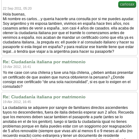
carlosax
22 Sep 2011, 05:20
Hola buenas,
Mi nombre es carlos....y queria hacerte una consulta por si me puedes ayudar.
Soy argentino y mi esposa tambien, vivimos en españa hace tres años, nos
casamos antes de venir a españa , son casi 4 años de casados. ella acaba de
otener la ciudadania italiana por que el tramite lo comenzamos antes de
venirnos a españa. nos acaban de mandar un certificado como que ella ya es
ciudadana italiana...la preguta es: ell puede ir al consulado italiano y hacer su
pasaporte si esta ilegal en españa? y para realizar ese tramite tiene que estar
legal...o tendra que viajar a la argentina para hacer su pasaporte?
Re: Ciudadanía italiana por matrimonio
19 Abr 2012, 16:41
Yo me case con una chilena y tuve una hija chilena, ¿deben ambas presentar
un certificado de que avalen que nunca obtuvieron la peruana? ¿Donde
consigo ese certificado “de una sola nacionalidad”, si es que lo exigen en el
consulado?
Re: Ciudadanía italiana por matrimonio
19 Abr 2012, 16:45
La ciudadania se adquiere por sangre de familiares directos ascendientes
tuyos no descendientes, fuera de italia deberás esperar aun 2 años. Recueda
que los menores deben sacar tambien el pasaporte a parte (antes se lo
anotaba en el de los genitori). luego si tarda tu ciudadanía igual no tienes
problemas porque en italia puedes estar con un soggiorno por reagrupación
de 5 años renovable (siempre que vivas ahi al menos 6 o 9 meses al año (no
recuerdo exacto) como extranjera y tener un documento de residente