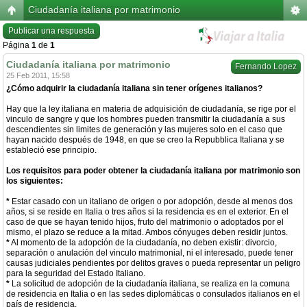
Ciudadanía italiana por matrimonio
Publicar una respuesta
Página
1
de
1
Ciudadanía italiana por matrimonio
Fernando Lopez
25 Feb 2011, 15:58
¿Cómo adquirir la ciudadanía italiana sin tener orígenes italianos?
Hay que la ley italiana en materia de adquisición de ciudadanía, se rige por el
vinculo de sangre y que los hombres pueden transmitir la ciudadanía a sus
descendientes sin limites de generación y las mujeres solo en el caso que
hayan nacido después de 1948, en que se creo la Repubblica Italiana y se
estableció ese principio.
Los requisitos para poder obtener la ciudadanía italiana por matrimonio son
los siguientes:
*
Estar casado con un italiano de origen o por adopción, desde al menos dos
años, si se reside en Italia o tres años si la residencia es en el exterior. En el
caso de que se hayan tenido hijos, fruto del matrimonio o adoptados por el
mismo, el plazo se reduce a la mitad. Ambos cónyuges deben residir juntos.
*
Al momento de la adopción de la ciudadanía, no deben existir: divorcio,
separación o anulación del vinculo matrimonial, ni el interesado, puede tener
causas judiciales pendientes por delitos graves o pueda representar un peligro
para la seguridad del Estado Italiano.
*
La solicitud de adopción de la ciudadanía italiana, se realiza en la comuna
de residencia en Italia o en las sedes diplomáticas o consulados italianos en el
país de residencia.