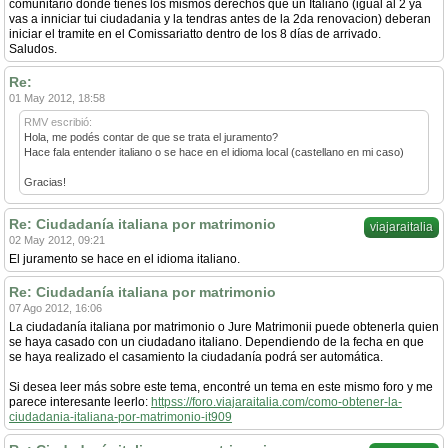
comunitario donde tienes los mismos derechos que un Italiano (igual al 2 ya
vas a inniciar tui ciudadania y la tendras antes de la 2da renovacion) deberan
iniciar el tramite en el Comissariatto dentro de los 8 días de arrivado.
Saludos.
Re:
01 May 2012, 18:58
RMV escribió:
Hola, me podés contar de que se trata el juramento?
Hace fala entender italiano o se hace en el idioma local (castellano en mi caso)
Gracias!
Re: Ciudadanía italiana por matrimonio
viajaraitalia
02 May 2012, 09:21
El juramento se hace en el idioma italiano.
Re: Ciudadanía italiana por matrimonio
07 Ago 2012, 16:06
La ciudadanía italiana por matrimonio o Jure Matrimonii puede obtenerla quien
se haya casado con un ciudadano italiano. Dependiendo de la fecha en que
se haya realizado el casamiento la ciudadanía podrá ser automática.
Si desea leer más sobre este tema, encontré un tema en este mismo foro y me
parece interesante leerlo:
httpss://foro.viajaraitalia.com/como-obtener-la-
ciudadania-italiana-por-matrimonio-it909