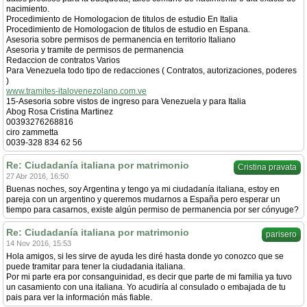
nacimiento.
Procedimiento de Homologacion de titulos de estudio En Italia
Procedimiento de Homologacion de titulos de estudio en Espana.
Asesoria sobre permisos de permanencia en territorio Italiano
Asesoria y tramite de permisos de permanencia
Redaccion de contratos Varios
Para Venezuela todo tipo de redacciones ( Contratos, autorizaciones, poderes
)
www.tramites-italovenezolano.com.ve
15-Asesoria sobre vistos de ingreso para Venezuela y para Italia
Abog Rosa Cristina Martinez
00393276268816
ciro zammetta
0039-328 834 62 56
Re: Ciudadanía italiana por matrimonio
Cristina pravata
27 Abr 2016, 16:50
Buenas noches, soy Argentina y tengo ya mi ciudadanía italiana, estoy en
pareja con un argentino y queremos mudarnos a España pero esperar un
tiempo para casarnos, existe algún permiso de permanencia por ser cónyuge?
Re: Ciudadanía italiana por matrimonio
parisero
14 Nov 2016, 15:53
Hola amigos, si les sirve de ayuda les diré hasta donde yo conozco que se
puede tramitar para tener la ciudadania italiana.
Por mi parte era por consanguinidad, es decir que parte de mi familia ya tuvo
un casamiento con una italiana. Yo acudiría al consulado o embajada de tu
pais para ver la información más fiable.