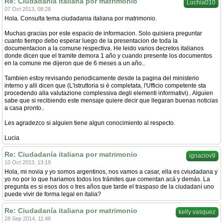
Re: Ciudadanía italiana por matrimonio
Luchia010
07 Oct 2013, 08:28
Hola. Consulta tema ciudadania italiana por matrimonio.
Muchas gracias por este espacio de informacion. Solo quisiera preguntar
cuanto tiempo debo esperar luego de la presentacion de toda la
documentacion a la comune respectiva. He leido varios decretos italianos
donde dicen que el tramite demora 1 año y cuando presente los documentos
en la comune me dijeron que de 6 meses a un año..
Tambien estoy revisando periodicamente desde la pagina del ministerio
interno y alli dicen que (L'istruttoria si è completata, l'Ufficio competente sta
procedendo alla valutazione complessiva degli elementi informativi).. Alguien
sabe que si recibiendo este mensaje quiere decir que llegaran buenas noticias
a casa pronto..
Les agradezco si alguien tiene algun conocimiento al respecto.
Lucia
Re: Ciudadanía italiana por matrimonio
ignaciov9
10 Oct 2013, 13:19
Hola, mi novia y yo somos argentinos, nos vamos a casar, ella es cviudadana y
yo no por lo que hariamos todos los trámites que comentan acá y demás. La
pregunta es si esos dos o tres años que tarde el traspaso de la ciudadaní uno
puede vivir de forma legal en italia?
Re: Ciudadanía italiana por matrimonio
kelly vasquez
28 Sep 2014, 11:48