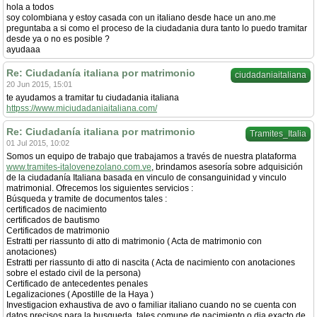
hola a todos
soy colombiana y estoy casada con un italiano desde hace un ano.me
preguntaba a si como el proceso de la ciudadania dura tanto lo puedo tramitar
desde ya o no es posible ?
ayudaaa
Re: Ciudadanía italiana por matrimonio
ciudadaniaitaliana
20 Jun 2015, 15:01
te ayudamos a tramitar tu ciudadania italiana
httpss://www.miciudadaniaitaliana.com/
Re: Ciudadanía italiana por matrimonio
Tramites_Italia
01 Jul 2015, 10:02
Somos un equipo de trabajo que trabajamos a través de nuestra plataforma
www.tramites-italovenezolano.com.ve
, brindamos asesoría sobre adquisición
de la ciudadanía Italiana basada en vinculo de consanguinidad y vinculo
matrimonial. Ofrecemos los siguientes servicios :
Búsqueda y tramite de documentos tales :
certificados de nacimiento
certificados de bautismo
Certificados de matrimonio
Estratti per riassunto di atto di matrimonio ( Acta de matrimonio con
anotaciones)
Estratti per riassunto di atto di nascita ( Acta de nacimiento con anotaciones
sobre el estado civil de la persona)
Certificado de antecedentes penales
Legalizaciones ( Apostille de la Haya )
Investigacion exhaustiva de avo o familiar italiano cuando no se cuenta con
datos precisos para la busqueda, tales comune de nacimiento o dia exacto de