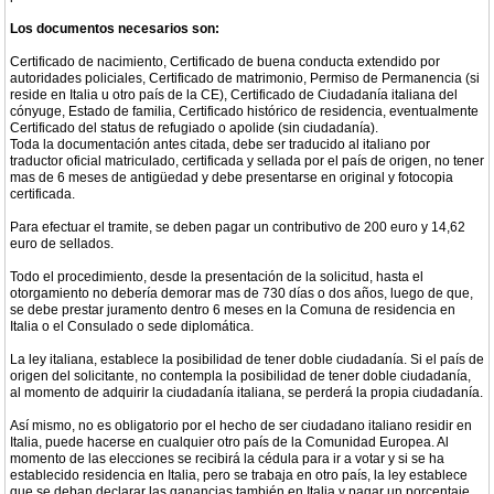
Los documentos necesarios son:
Certificado de nacimiento, Certificado de buena conducta extendido por
autoridades policiales, Certificado de matrimonio, Permiso de Permanencia (si
reside en Italia u otro país de la CE), Certificado de Ciudadanía italiana del
cónyuge, Estado de familia, Certificado histórico de residencia, eventualmente
Certificado del status de refugiado o apolide (sin ciudadanía).
Toda la documentación antes citada, debe ser traducido al italiano por
traductor oficial matriculado, certificada y sellada por el país de origen, no tener
mas de 6 meses de antigüedad y debe presentarse en original y fotocopia
certificada.
Para efectuar el tramite, se deben pagar un contributivo de 200 euro y 14,62
euro de sellados.
Todo el procedimiento, desde la presentación de la solicitud, hasta el
otorgamiento no debería demorar mas de 730 días o dos años, luego de que,
se debe prestar juramento dentro 6 meses en la Comuna de residencia en
Italia o el Consulado o sede diplomática.
La ley italiana, establece la posibilidad de tener doble ciudadanía. Si el país de
origen del solicitante, no contempla la posibilidad de tener doble ciudadanía,
al momento de adquirir la ciudadanía italiana, se perderá la propia ciudadanía.
Así mismo, no es obligatorio por el hecho de ser ciudadano italiano residir en
Italia, puede hacerse en cualquier otro país de la Comunidad Europea. Al
momento de las elecciones se recibirá la cédula para ir a votar y si se ha
establecido residencia en Italia, pero se trabaja en otro país, la ley establece
que se deban declarar las ganancias también en Italia y pagar un porcentaje