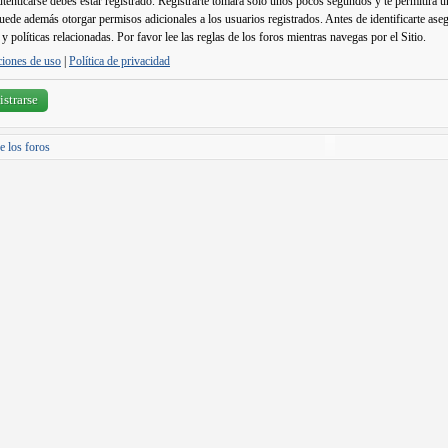
utenticarse debes estar registrado. Registrarte tomará solo unos pocos segundos y te permitirá 
puede además otorgar permisos adicionales a los usuarios registrados. Antes de identificarte ase
y políticas relacionadas. Por favor lee las reglas de los foros mientras navegas por el Sitio.
iones de uso
|
Política de privacidad
strarse
e los foros