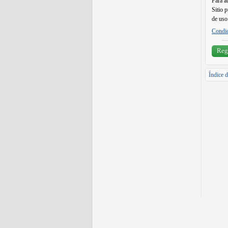
Para a
Sitio 
de uso 
Condic
Regi
Índice d