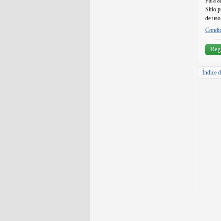
Para a
Sitio 
de uso 
Condic
Regi
Índice d