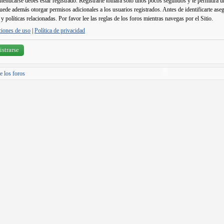
utenticarse debes estar registrado. Registrarte tomará solo unos pocos segundos y te permitirá 
puede además otorgar permisos adicionales a los usuarios registrados. Antes de identificarte ase
y políticas relacionadas. Por favor lee las reglas de los foros mientras navegas por el Sitio.
iones de uso
|
Política de privacidad
strarse
e los foros