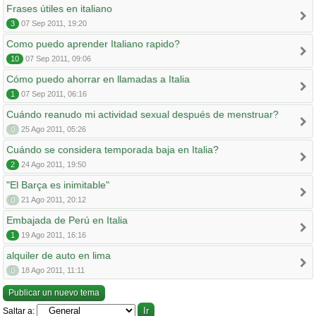
Frases útiles en italiano
3
07 Sep 2011, 19:20
Como puedo aprender Italiano rapido?
10
07 Sep 2011, 09:06
Cómo puedo ahorrar en llamadas a Italia
1
07 Sep 2011, 06:16
Cuándo reanudo mi actividad sexual después de menstruar?
0
25 Ago 2011, 05:26
Cuándo se considera temporada baja en Italia?
2
24 Ago 2011, 19:50
"El Barça es inimitable"
0
21 Ago 2011, 20:12
Embajada de Perú en Italia
1
19 Ago 2011, 16:16
alquiler de auto en lima
0
18 Ago 2011, 11:11
Publicar un nuevo tema
Saltar a: