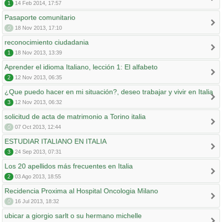
1
14 Feb 2014, 17:57
Pasaporte comunitario
0
18 Nov 2013, 17:10
reconocimiento ciudadania
1
18 Nov 2013, 13:39
Aprender el idioma Italiano, lección 1: El alfabeto
2
12 Nov 2013, 06:35
¿Que puedo hacer en mi situación?, deseo trabajar y vivir en Italia
3
12 Nov 2013, 06:32
solicitud de acta de matrimonio a Torino italia
0
07 Oct 2013, 12:44
ESTUDIAR ITALIANO EN ITALIA
3
24 Sep 2013, 07:31
Los 20 apellidos más frecuentes en Italia
2
03 Ago 2013, 18:55
Recidencia Proxima al Hospital Oncologia Milano
0
16 Jul 2013, 18:32
ubicar a giorgio sarlt o su hermano michelle