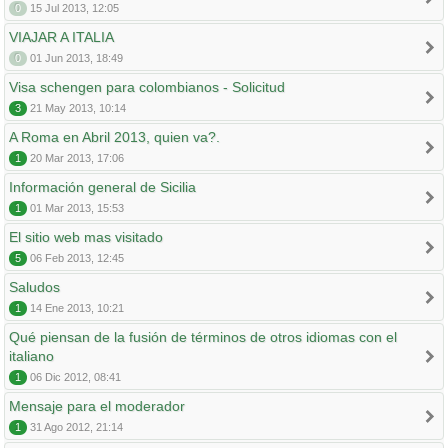
0
15 Jul 2013, 12:05
VIAJAR A ITALIA
0
01 Jun 2013, 18:49
Visa schengen para colombianos - Solicitud
3
21 May 2013, 10:14
A Roma en Abril 2013, quien va?.
1
20 Mar 2013, 17:06
Información general de Sicilia
1
01 Mar 2013, 15:53
El sitio web mas visitado
5
06 Feb 2013, 12:45
Saludos
1
14 Ene 2013, 10:21
Qué piensan de la fusión de términos de otros idiomas con el
italiano
1
06 Dic 2012, 08:41
Mensaje para el moderador
1
31 Ago 2012, 21:14