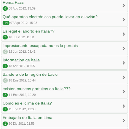
Roma Pass
6
08 Ago 2012, 13:39
Qué aparatos electrónicos puedo llevar en el avión?
14
07 Ago 2012, 15:28
Es legal el aborto en Italia??
2
18 Jul 2012, 11:30
impresionante escapada no os lo perdais
0
12 Jun 2012, 03:41
Información de Italia
1
18 Abr 2012, 09:55
Bandera de la región de Lacio
0
18 Ene 2012, 10:44
existen museos gratuitos en Italia???
2
14 Ene 2012, 12:20
Cómo es el clima de Italia?
1
11 Ene 2012, 12:33
Embajada de Italia en Lima
1
30 Dic 2011, 21:53