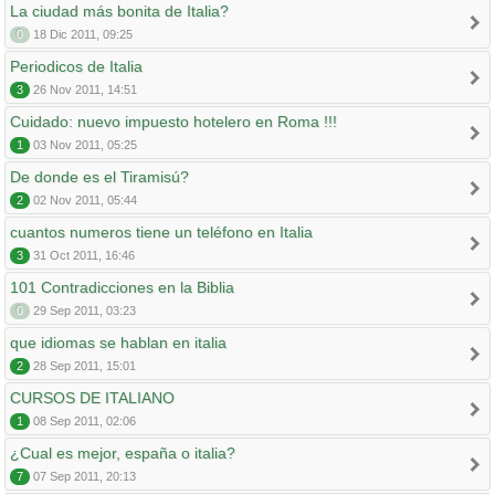
La ciudad más bonita de Italia?
0
18 Dic 2011, 09:25
Periodicos de Italia
3
26 Nov 2011, 14:51
Cuidado: nuevo impuesto hotelero en Roma !!!
1
03 Nov 2011, 05:25
De donde es el Tiramisú?
2
02 Nov 2011, 05:44
cuantos numeros tiene un teléfono en Italia
3
31 Oct 2011, 16:46
101 Contradicciones en la Biblia
0
29 Sep 2011, 03:23
que idiomas se hablan en italia
2
28 Sep 2011, 15:01
CURSOS DE ITALIANO
1
08 Sep 2011, 02:06
¿Cual es mejor, españa o italia?
7
07 Sep 2011, 20:13