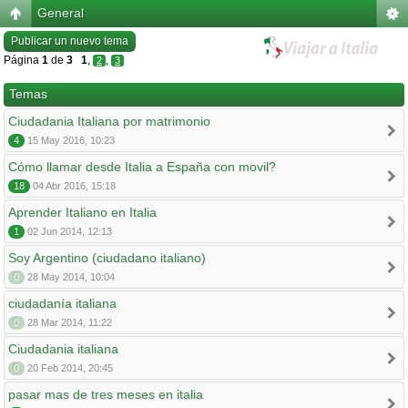
General
Publicar un nuevo tema
Página
1
de
3
1
,
,
2
3
Temas
Ciudadania Italiana por matrimonio
4
15 May 2016, 10:23
Cómo llamar desde Italia a España con movil?
18
04 Abr 2016, 15:18
Aprender Italiano en Italia
1
02 Jun 2014, 12:13
Soy Argentino (ciudadano italiano)
0
28 May 2014, 10:04
ciudadanía italiana
0
28 Mar 2014, 11:22
Ciudadania italiana
0
20 Feb 2014, 20:45
pasar mas de tres meses en italia