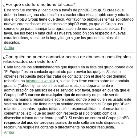
¿Por qué este foro no tiene tal cosa?
Este foro fue escrito y licenciado a través de phpBB Group. Si crees que
debería tener alguna otra opción o característica visita phpbb.com y mira lo
que el phpBB Group tiene que decir. Por favor no publiques temas solicitando
nuevas características en los foros de phpBB.com, ya que el Grupo usa
sourceforge para manejar la programación de nuevas características. Por
favor, lee los foros y mira cuál es nuestra posición con respecto a nuevas
características, si es que la hay, y luego sigue los procedimientos allí
descritos.
Arriba
¿Con quién se puede contactar acerca de abusos o usos ilegales
relacionados con este foro?
Cada uno de los administradores que figuran en la lista del grupo donde dice
"El Equipo" es un contacto apropiado para enviar tus quejas. Si así no
obtienes respuesta deberías tratar de contactar con el dueño del dominio
(efectúe una
búsqueda whois
) o, si este foro tiene correo sobre un dominio
gratuito (Yahoo!, gmail.com, hotmail.com, etc.), al departamento o
administración de abusos de ese servicio. Por favor, tenga en cuenta que el
Grupo phpBB
carece de cualquier tipo de control
y no puede ser de
ninguna manera responsable sobre cómo, dónde o por quién es usado este
sistema de foros. No tiene ningún sentido contactar con el Grupo phpBB en
relación a asuntos legales (difamación, responsabilidad, deformación de
comentarios, etc.) que no sean con respecto al sitio phpbb.com o la
discreción misma del software phpBB. Si envias un correo al Grupo phpBB
respecto del uso de terceras partes
de este software esté dispuesto a
recibir una respuesta cortante o directamente no recibir respuesta.
Arriba