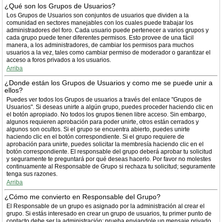
¿Qué son los Grupos de Usuarios?
Los Grupos de Usuarios son conjuntos de usuarios que dividen a la
comunidad en sectores manejables con los cuales puede trabajar los
administradores del foro. Cada usuario puede pertenecer a varios grupos y
cada grupo puede tener diferentes permisos. Esto provee de una fácil
manera, a los administradores, de cambiar los permisos para muchos
usuarios a la vez, tales como cambiar permiso de moderador o garantizar el
acceso a foros privados a los usuarios.
Arriba
¿Donde están los Grupos de Usuarios y como me se puede unir a
ellos?
Puedes ver todos los Grupos de usuarios a través del enlace "Grupos de
Usuarios". Si deseas unirte a algún grupo, puedes proceder haciendo clic en
el botón apropiado. No todos los grupos tienen libre acceso. Sin embargo,
algunos requieren aprobación para poder unirte, otros están cerrados y
algunos son ocultos. Si el grupo se encuentra abierto, puedes unirte
haciendo clic en el botón correspondiente. Si el grupo requiere de
aprobación para unirte, puedes solicitar la membresía haciendo clic en el
botón correspondiente. El responsable del grupo deberá aprobar tu solicitud
y seguramente te preguntará por qué deseas hacerlo. Por favor no molestes
continuamente al Responsable de Grupo si rechaza tu solicitud; seguramente
tenga sus razones.
Arriba
¿Cómo me convierto en Responsable del Grupo?
El Responsable de un grupo es asignado por la administración al crear el
grupo. Si estás interesado en crear un grupo de usuarios, tu primer punto de
contacto debe ser la administración; prueba enviandole un mensaje privado.