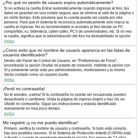
¿Por qué mi sesión de usuario expira automáticamente?
Si no activas la casilla
Entrar automáticamente
cuando ingresas al foro, tus
datos se guardan en una cookie segura, que se elimina al salir de la página o
en cierto tiempo. Esto previene que tu cuenta pueda ser usada por otra
persona. Para que el sistema te reconozca automáticamente solo marca la
casilla al ingresar. No es recomendable si accedes al foro desde un PC
compartido, e.j. biblioteca, cyber-cafés, PC's de universidades, etc. Si no ves
la casilla, significa que la administración del foro ha deshabilitado la opción.
Arriba
¿Cómo evito que mi nombre de usuario aparezca en las listas de
usuarios identificados?
Dentro del Panel de Control de Usuario, en "Preferencias de Foros",
encontrarás la opción
Ocultar mi estado de conexión
. Habilita la opción con
SI
y solamente serás visto por administradores, moderadores y tu mismo.
Serás contado como un usuario oculto.
Arriba
¡Perdí mi contraseña!
No te asustes, ¡calma! Si tu contraseña no puede ser recuperada puedes
desactivarla o cambiarla. Visita la página de ingreso (login) y haz clic en
Olvidé mi contraseña
. Sigue las instrucciones y estarás identificado
nuevamente en muy poco tiempo.
Arriba
Me registré ¡y no me puedo identificar!
Primero, verifica tu nombre de usuario y contraseña. Si todo está correcto,
hay dos posibles razones. Si el Sistema de Protección Infantil (COPPA) está
activado y cuando te registraste elegiste la opción
Soy menor de 13 años