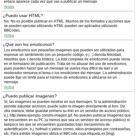
enlace aparece cada vez que vas a publicar un mensaje.
Arriba
¿Puedo usar HTML?
No. No es posible publicar en HTML. Muchos de los formatos y acciones que
se pueden ejecutar utilizando HTML pueden ser aplicados utilizando
BBCodes.
Arriba
¿Qué son los emoticonos?
Los emoticonos son pequeñas imagenes que pueden ser utilizadas para
expresar un sentimiento con un pequeño código, e.j. :) denota felicidad,
mientras que :( denota tristeza. La lista completa de emoticones puede verse
en el formulario de publicación. Trata de no abusar del uso de emoticonos,
pues pueden hacer que un mensaje se vuelva muy díficil de leer y un
moderador remueva el tema o los emoticones del mensaje. La administración
puede fijar un límite para el número de emoticones a utilizarse en un
mensaje.
Arriba
¿Puedo publicar imagenes?
Sí, las imagenes se pueden mostrar en sus mensajes. Si la administración
permite adjuntar archivos, puede subir la imagen directamente al foro. De
otra manera, debe guardar primero su foto en un servidor de acceso público,
e.j. http://www.ejemplo.com/mi-imagen.gif. No puedes publicar imagenes que
se encuentren en su PC (a menos que sea un servidor de acceso público) ni
tampoco las que se encuentren guardadas bajo mecánismos de
autentificación, e.j. hotmail o yahoo correo, sitios protegidos por contraseñas,
etc. Para exhibir imagenes utilizá el BBCode cuya etiqueta es [img].