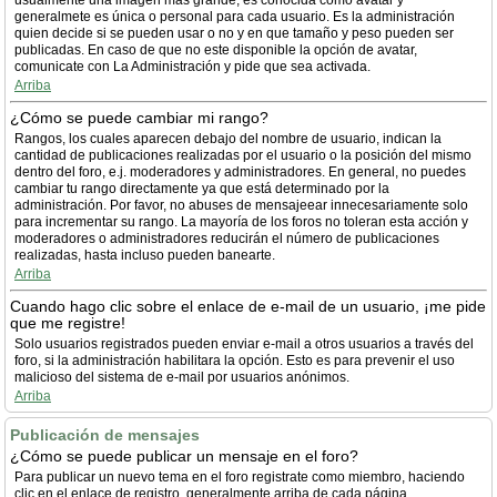
usualmente una imagen más grande, es conocida como avatar y
generalmete es única o personal para cada usuario. Es la administración
quien decide si se pueden usar o no y en que tamaño y peso pueden ser
publicadas. En caso de que no este disponible la opción de avatar,
comunicate con La Administración y pide que sea activada.
Arriba
¿Cómo se puede cambiar mi rango?
Rangos, los cuales aparecen debajo del nombre de usuario, indican la
cantidad de publicaciones realizadas por el usuario o la posición del mismo
dentro del foro, e.j. moderadores y administradores. En general, no puedes
cambiar tu rango directamente ya que está determinado por la
administración. Por favor, no abuses de mensajeear innecesariamente solo
para incrementar su rango. La mayoría de los foros no toleran esta acción y
moderadores o administradores reducirán el número de publicaciones
realizadas, hasta incluso pueden banearte.
Arriba
Cuando hago clic sobre el enlace de e-mail de un usuario, ¡me pide
que me registre!
Solo usuarios registrados pueden enviar e-mail a otros usuarios a través del
foro, si la administración habilitara la opción. Esto es para prevenir el uso
malicioso del sistema de e-mail por usuarios anónimos.
Arriba
Publicación de mensajes
¿Cómo se puede publicar un mensaje en el foro?
Para publicar un nuevo tema en el foro registrate como miembro, haciendo
clic en el enlace de registro, generalmente arriba de cada página.