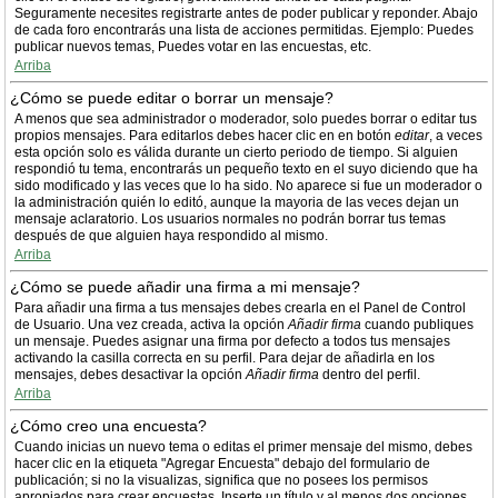
Seguramente necesites registrarte antes de poder publicar y reponder. Abajo
de cada foro encontrarás una lista de acciones permitidas. Ejemplo: Puedes
publicar nuevos temas, Puedes votar en las encuestas, etc.
Arriba
¿Cómo se puede editar o borrar un mensaje?
A menos que sea administrador o moderador, solo puedes borrar o editar tus
propios mensajes. Para editarlos debes hacer clic en en botón
editar
, a veces
esta opción solo es válida durante un cierto periodo de tiempo. Si alguien
respondió tu tema, encontrarás un pequeño texto en el suyo diciendo que ha
sido modificado y las veces que lo ha sido. No aparece si fue un moderador o
la administración quién lo editó, aunque la mayoria de las veces dejan un
mensaje aclaratorio. Los usuarios normales no podrán borrar tus temas
después de que alguien haya respondido al mismo.
Arriba
¿Cómo se puede añadir una firma a mi mensaje?
Para añadir una firma a tus mensajes debes crearla en el Panel de Control
de Usuario. Una vez creada, activa la opción
Añadir firma
cuando publiques
un mensaje. Puedes asignar una firma por defecto a todos tus mensajes
activando la casilla correcta en su perfil. Para dejar de añadirla en los
mensajes, debes desactivar la opción
Añadir firma
dentro del perfil.
Arriba
¿Cómo creo una encuesta?
Cuando inicias un nuevo tema o editas el primer mensaje del mismo, debes
hacer clic en la etiqueta "Agregar Encuesta" debajo del formulario de
publicación; si no la visualizas, significa que no posees los permisos
apropiados para crear encuestas. Inserte un título y al menos dos opciones