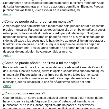
Seguramente necesites registrarte antes de poder publicar y reponder. Abajo
de cada foro encontrarás una lista de acciones permitidas. Ejemplo: Puedes
publicar nuevos temas, Puedes votar en las encuestas, etc.
Arriba
¿Cómo se puede editar o borrar un mensaje?
A menos que sea administrador o moderador, solo puedes borrar o editar tus
propios mensajes. Para editarlos debes hacer clic en en botón
editar
, a veces
esta opción solo es válida durante un cierto periodo de tiempo. Si alguien
respondió tu tema, encontrarás un pequeño texto en el suyo diciendo que ha
sido modificado y las veces que lo ha sido. No aparece si fue un moderador o
la administración quién lo editó, aunque la mayoria de las veces dejan un
mensaje aclaratorio. Los usuarios normales no podrán borrar tus temas
después de que alguien haya respondido al mismo.
Arriba
¿Cómo se puede añadir una firma a mi mensaje?
Para añadir una firma a tus mensajes debes crearla en el Panel de Control
de Usuario. Una vez creada, activa la opción
Añadir firma
cuando publiques
un mensaje. Puedes asignar una firma por defecto a todos tus mensajes
activando la casilla correcta en su perfil. Para dejar de añadirla en los
mensajes, debes desactivar la opción
Añadir firma
dentro del perfil.
Arriba
¿Cómo creo una encuesta?
Cuando inicias un nuevo tema o editas el primer mensaje del mismo, debes
hacer clic en la etiqueta "Agregar Encuesta" debajo del formulario de
publicación; si no la visualizas, significa que no posees los permisos
apropiados para crear encuestas. Inserte un título y al menos dos opciones