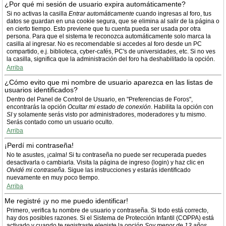
¿Por qué mi sesión de usuario expira automáticamente?
Si no activas la casilla
Entrar automáticamente
cuando ingresas al foro, tus
datos se guardan en una cookie segura, que se elimina al salir de la página o
en cierto tiempo. Esto previene que tu cuenta pueda ser usada por otra
persona. Para que el sistema te reconozca automáticamente solo marca la
casilla al ingresar. No es recomendable si accedes al foro desde un PC
compartido, e.j. biblioteca, cyber-cafés, PC's de universidades, etc. Si no ves
la casilla, significa que la administración del foro ha deshabilitado la opción.
Arriba
¿Cómo evito que mi nombre de usuario aparezca en las listas de
usuarios identificados?
Dentro del Panel de Control de Usuario, en "Preferencias de Foros",
encontrarás la opción
Ocultar mi estado de conexión
. Habilita la opción con
SI
y solamente serás visto por administradores, moderadores y tu mismo.
Serás contado como un usuario oculto.
Arriba
¡Perdí mi contraseña!
No te asustes, ¡calma! Si tu contraseña no puede ser recuperada puedes
desactivarla o cambiarla. Visita la página de ingreso (login) y haz clic en
Olvidé mi contraseña
. Sigue las instrucciones y estarás identificado
nuevamente en muy poco tiempo.
Arriba
Me registré ¡y no me puedo identificar!
Primero, verifica tu nombre de usuario y contraseña. Si todo está correcto,
hay dos posibles razones. Si el Sistema de Protección Infantil (COPPA) está
activado y cuando te registraste elegiste la opción
Soy menor de 13 años