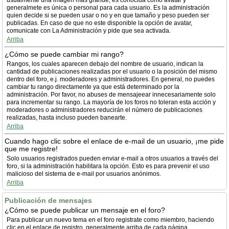
usualmente una imagen más grande, es conocida como avatar y
generalmete es única o personal para cada usuario. Es la administración
quien decide si se pueden usar o no y en que tamaño y peso pueden ser
publicadas. En caso de que no este disponible la opción de avatar,
comunicate con La Administración y pide que sea activada.
Arriba
¿Cómo se puede cambiar mi rango?
Rangos, los cuales aparecen debajo del nombre de usuario, indican la
cantidad de publicaciones realizadas por el usuario o la posición del mismo
dentro del foro, e.j. moderadores y administradores. En general, no puedes
cambiar tu rango directamente ya que está determinado por la
administración. Por favor, no abuses de mensajeear innecesariamente solo
para incrementar su rango. La mayoría de los foros no toleran esta acción y
moderadores o administradores reducirán el número de publicaciones
realizadas, hasta incluso pueden banearte.
Arriba
Cuando hago clic sobre el enlace de e-mail de un usuario, ¡me pide
que me registre!
Solo usuarios registrados pueden enviar e-mail a otros usuarios a través del
foro, si la administración habilitara la opción. Esto es para prevenir el uso
malicioso del sistema de e-mail por usuarios anónimos.
Arriba
Publicación de mensajes
¿Cómo se puede publicar un mensaje en el foro?
Para publicar un nuevo tema en el foro registrate como miembro, haciendo
clic en el enlace de registro, generalmente arriba de cada página.