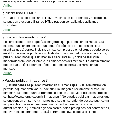
enlace aparece cada vez que vas a publicar un mensaje.
Arriba
¿Puedo usar HTML?
No. No es posible publicar en HTML. Muchos de los formatos y acciones que
se pueden ejecutar utilizando HTML pueden ser aplicados utilizando
BBCodes.
Arriba
¿Qué son los emoticonos?
Los emoticonos son pequeñas imagenes que pueden ser utilizadas para
expresar un sentimiento con un pequeño código, e.j. :) denota felicidad,
mientras que :( denota tristeza. La lista completa de emoticones puede verse
en el formulario de publicación. Trata de no abusar del uso de emoticonos,
pues pueden hacer que un mensaje se vuelva muy díficil de leer y un
moderador remueva el tema o los emoticones del mensaje. La administración
puede fijar un límite para el número de emoticones a utilizarse en un
mensaje.
Arriba
¿Puedo publicar imagenes?
Sí, las imagenes se pueden mostrar en sus mensajes. Si la administración
permite adjuntar archivos, puede subir la imagen directamente al foro. De
otra manera, debe guardar primero su foto en un servidor de acceso público,
e.j. http://www.ejemplo.com/mi-imagen.gif. No puedes publicar imagenes que
se encuentren en su PC (a menos que sea un servidor de acceso público) ni
tampoco las que se encuentren guardadas bajo mecánismos de
autentificación, e.j. hotmail o yahoo correo, sitios protegidos por contraseñas,
etc. Para exhibir imagenes utilizá el BBCode cuya etiqueta es [img].