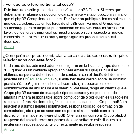
¿Por qué este foro no tiene tal cosa?
Este foro fue escrito y licenciado a través de phpBB Group. Si crees que
debería tener alguna otra opción o característica visita phpbb.com y mira lo
que el phpBB Group tiene que decir. Por favor no publiques temas solicitando
nuevas características en los foros de phpBB.com, ya que el Grupo usa
sourceforge para manejar la programación de nuevas características. Por
favor, lee los foros y mira cuál es nuestra posición con respecto a nuevas
características, si es que la hay, y luego sigue los procedimientos allí
descritos.
Arriba
¿Con quién se puede contactar acerca de abusos o usos ilegales
relacionados con este foro?
Cada uno de los administradores que figuran en la lista del grupo donde dice
"El Equipo" es un contacto apropiado para enviar tus quejas. Si así no
obtienes respuesta deberías tratar de contactar con el dueño del dominio
(efectúe una
búsqueda whois
) o, si este foro tiene correo sobre un dominio
gratuito (Yahoo!, gmail.com, hotmail.com, etc.), al departamento o
administración de abusos de ese servicio. Por favor, tenga en cuenta que el
Grupo phpBB
carece de cualquier tipo de control
y no puede ser de
ninguna manera responsable sobre cómo, dónde o por quién es usado este
sistema de foros. No tiene ningún sentido contactar con el Grupo phpBB en
relación a asuntos legales (difamación, responsabilidad, deformación de
comentarios, etc.) que no sean con respecto al sitio phpbb.com o la
discreción misma del software phpBB. Si envias un correo al Grupo phpBB
respecto del uso de terceras partes
de este software esté dispuesto a
recibir una respuesta cortante o directamente no recibir respuesta.
Arriba