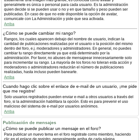
usualmente una imagen más grande, es conocida como avatar y
generalmete es única o personal para cada usuario. Es la administración
quien decide si se pueden usar o no y en que tamaño y peso pueden ser
publicadas. En caso de que no este disponible la opción de avatar,
comunicate con La Administración y pide que sea activada.
Arriba
¿Cómo se puede cambiar mi rango?
Rangos, los cuales aparecen debajo del nombre de usuario, indican la
cantidad de publicaciones realizadas por el usuario o la posición del mismo
dentro del foro, e.j. moderadores y administradores. En general, no puedes
cambiar tu rango directamente ya que está determinado por la
administración. Por favor, no abuses de mensajeear innecesariamente solo
para incrementar su rango. La mayoría de los foros no toleran esta acción y
moderadores o administradores reducirán el número de publicaciones
realizadas, hasta incluso pueden banearte.
Arriba
Cuando hago clic sobre el enlace de e-mail de un usuario, ¡me pide
que me registre!
Solo usuarios registrados pueden enviar e-mail a otros usuarios a través del
foro, si la administración habilitara la opción. Esto es para prevenir el uso
malicioso del sistema de e-mail por usuarios anónimos.
Arriba
Publicación de mensajes
¿Cómo se puede publicar un mensaje en el foro?
Para publicar un nuevo tema en el foro registrate como miembro, haciendo
clic en el enlace de registro, generalmente arriba de cada página.