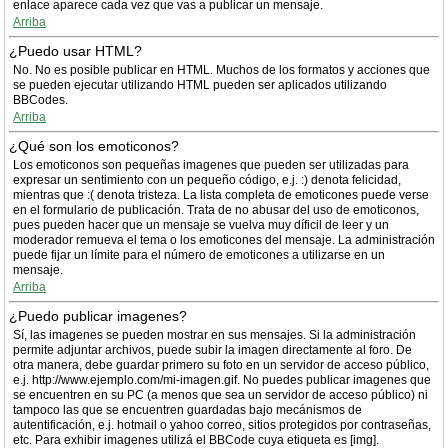
enlace aparece cada vez que vas a publicar un mensaje.
Arriba
¿Puedo usar HTML?
No. No es posible publicar en HTML. Muchos de los formatos y acciones que
se pueden ejecutar utilizando HTML pueden ser aplicados utilizando
BBCodes.
Arriba
¿Qué son los emoticonos?
Los emoticonos son pequeñas imagenes que pueden ser utilizadas para
expresar un sentimiento con un pequeño código, e.j. :) denota felicidad,
mientras que :( denota tristeza. La lista completa de emoticones puede verse
en el formulario de publicación. Trata de no abusar del uso de emoticonos,
pues pueden hacer que un mensaje se vuelva muy díficil de leer y un
moderador remueva el tema o los emoticones del mensaje. La administración
puede fijar un límite para el número de emoticones a utilizarse en un
mensaje.
Arriba
¿Puedo publicar imagenes?
Sí, las imagenes se pueden mostrar en sus mensajes. Si la administración
permite adjuntar archivos, puede subir la imagen directamente al foro. De
otra manera, debe guardar primero su foto en un servidor de acceso público,
e.j. http://www.ejemplo.com/mi-imagen.gif. No puedes publicar imagenes que
se encuentren en su PC (a menos que sea un servidor de acceso público) ni
tampoco las que se encuentren guardadas bajo mecánismos de
autentificación, e.j. hotmail o yahoo correo, sitios protegidos por contraseñas,
etc. Para exhibir imagenes utilizá el BBCode cuya etiqueta es [img].