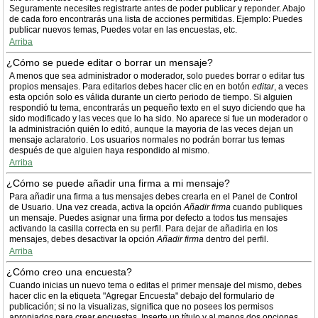
Seguramente necesites registrarte antes de poder publicar y reponder. Abajo
de cada foro encontrarás una lista de acciones permitidas. Ejemplo: Puedes
publicar nuevos temas, Puedes votar en las encuestas, etc.
Arriba
¿Cómo se puede editar o borrar un mensaje?
A menos que sea administrador o moderador, solo puedes borrar o editar tus
propios mensajes. Para editarlos debes hacer clic en en botón
editar
, a veces
esta opción solo es válida durante un cierto periodo de tiempo. Si alguien
respondió tu tema, encontrarás un pequeño texto en el suyo diciendo que ha
sido modificado y las veces que lo ha sido. No aparece si fue un moderador o
la administración quién lo editó, aunque la mayoria de las veces dejan un
mensaje aclaratorio. Los usuarios normales no podrán borrar tus temas
después de que alguien haya respondido al mismo.
Arriba
¿Cómo se puede añadir una firma a mi mensaje?
Para añadir una firma a tus mensajes debes crearla en el Panel de Control
de Usuario. Una vez creada, activa la opción
Añadir firma
cuando publiques
un mensaje. Puedes asignar una firma por defecto a todos tus mensajes
activando la casilla correcta en su perfil. Para dejar de añadirla en los
mensajes, debes desactivar la opción
Añadir firma
dentro del perfil.
Arriba
¿Cómo creo una encuesta?
Cuando inicias un nuevo tema o editas el primer mensaje del mismo, debes
hacer clic en la etiqueta "Agregar Encuesta" debajo del formulario de
publicación; si no la visualizas, significa que no posees los permisos
apropiados para crear encuestas. Inserte un título y al menos dos opciones