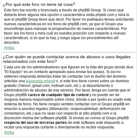
¿Por qué este foro no tiene tal cosa?
Este foro fue escrito y licenciado a través de phpBB Group. Si crees que
debería tener alguna otra opción o característica visita phpbb.com y mira lo
que el phpBB Group tiene que decir. Por favor no publiques temas solicitando
nuevas características en los foros de phpBB.com, ya que el Grupo usa
sourceforge para manejar la programación de nuevas características. Por
favor, lee los foros y mira cuál es nuestra posición con respecto a nuevas
características, si es que la hay, y luego sigue los procedimientos allí
descritos.
Arriba
¿Con quién se puede contactar acerca de abusos o usos ilegales
relacionados con este foro?
Cada uno de los administradores que figuran en la lista del grupo donde dice
"El Equipo" es un contacto apropiado para enviar tus quejas. Si así no
obtienes respuesta deberías tratar de contactar con el dueño del dominio
(efectúe una
búsqueda whois
) o, si este foro tiene correo sobre un dominio
gratuito (Yahoo!, gmail.com, hotmail.com, etc.), al departamento o
administración de abusos de ese servicio. Por favor, tenga en cuenta que el
Grupo phpBB
carece de cualquier tipo de control
y no puede ser de
ninguna manera responsable sobre cómo, dónde o por quién es usado este
sistema de foros. No tiene ningún sentido contactar con el Grupo phpBB en
relación a asuntos legales (difamación, responsabilidad, deformación de
comentarios, etc.) que no sean con respecto al sitio phpbb.com o la
discreción misma del software phpBB. Si envias un correo al Grupo phpBB
respecto del uso de terceras partes
de este software esté dispuesto a
recibir una respuesta cortante o directamente no recibir respuesta.
Arriba