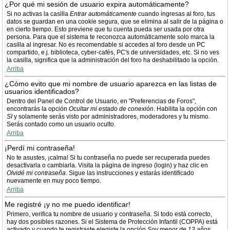
¿Por qué mi sesión de usuario expira automáticamente?
Si no activas la casilla
Entrar automáticamente
cuando ingresas al foro, tus
datos se guardan en una cookie segura, que se elimina al salir de la página o
en cierto tiempo. Esto previene que tu cuenta pueda ser usada por otra
persona. Para que el sistema te reconozca automáticamente solo marca la
casilla al ingresar. No es recomendable si accedes al foro desde un PC
compartido, e.j. biblioteca, cyber-cafés, PC's de universidades, etc. Si no ves
la casilla, significa que la administración del foro ha deshabilitado la opción.
Arriba
¿Cómo evito que mi nombre de usuario aparezca en las listas de
usuarios identificados?
Dentro del Panel de Control de Usuario, en "Preferencias de Foros",
encontrarás la opción
Ocultar mi estado de conexión
. Habilita la opción con
SI
y solamente serás visto por administradores, moderadores y tu mismo.
Serás contado como un usuario oculto.
Arriba
¡Perdí mi contraseña!
No te asustes, ¡calma! Si tu contraseña no puede ser recuperada puedes
desactivarla o cambiarla. Visita la página de ingreso (login) y haz clic en
Olvidé mi contraseña
. Sigue las instrucciones y estarás identificado
nuevamente en muy poco tiempo.
Arriba
Me registré ¡y no me puedo identificar!
Primero, verifica tu nombre de usuario y contraseña. Si todo está correcto,
hay dos posibles razones. Si el Sistema de Protección Infantil (COPPA) está
activado y cuando te registraste elegiste la opción
Soy menor de 13 años