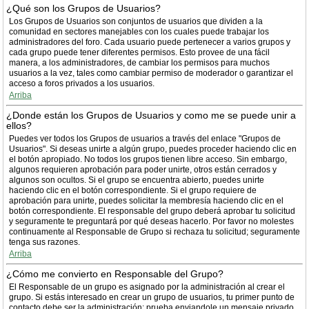
¿Qué son los Grupos de Usuarios?
Los Grupos de Usuarios son conjuntos de usuarios que dividen a la
comunidad en sectores manejables con los cuales puede trabajar los
administradores del foro. Cada usuario puede pertenecer a varios grupos y
cada grupo puede tener diferentes permisos. Esto provee de una fácil
manera, a los administradores, de cambiar los permisos para muchos
usuarios a la vez, tales como cambiar permiso de moderador o garantizar el
acceso a foros privados a los usuarios.
Arriba
¿Donde están los Grupos de Usuarios y como me se puede unir a
ellos?
Puedes ver todos los Grupos de usuarios a través del enlace "Grupos de
Usuarios". Si deseas unirte a algún grupo, puedes proceder haciendo clic en
el botón apropiado. No todos los grupos tienen libre acceso. Sin embargo,
algunos requieren aprobación para poder unirte, otros están cerrados y
algunos son ocultos. Si el grupo se encuentra abierto, puedes unirte
haciendo clic en el botón correspondiente. Si el grupo requiere de
aprobación para unirte, puedes solicitar la membresía haciendo clic en el
botón correspondiente. El responsable del grupo deberá aprobar tu solicitud
y seguramente te preguntará por qué deseas hacerlo. Por favor no molestes
continuamente al Responsable de Grupo si rechaza tu solicitud; seguramente
tenga sus razones.
Arriba
¿Cómo me convierto en Responsable del Grupo?
El Responsable de un grupo es asignado por la administración al crear el
grupo. Si estás interesado en crear un grupo de usuarios, tu primer punto de
contacto debe ser la administración; prueba enviandole un mensaje privado.