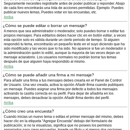
Seguramente necesites registrarte antes de poder publicar y reponder. Abajo
de cada foro encontrarás una lista de acciones permitidas. Ejemplo: Puedes
publicar nuevos temas, Puedes votar en las encuestas, etc.
Arriba
¿Cómo se puede editar o borrar un mensaje?
A menos que sea administrador o moderador, solo puedes borrar o editar tus
propios mensajes. Para editarlos debes hacer clic en en botón
editar
, a veces
esta opción solo es válida durante un cierto periodo de tiempo. Si alguien
respondió tu tema, encontrarás un pequeño texto en el suyo diciendo que ha
sido modificado y las veces que lo ha sido. No aparece si fue un moderador o
la administración quién lo editó, aunque la mayoria de las veces dejan un
mensaje aclaratorio. Los usuarios normales no podrán borrar tus temas
después de que alguien haya respondido al mismo.
Arriba
¿Cómo se puede añadir una firma a mi mensaje?
Para añadir una firma a tus mensajes debes crearla en el Panel de Control
de Usuario. Una vez creada, activa la opción
Añadir firma
cuando publiques
un mensaje. Puedes asignar una firma por defecto a todos tus mensajes
activando la casilla correcta en su perfil. Para dejar de añadirla en los
mensajes, debes desactivar la opción
Añadir firma
dentro del perfil.
Arriba
¿Cómo creo una encuesta?
Cuando inicias un nuevo tema o editas el primer mensaje del mismo, debes
hacer clic en la etiqueta "Agregar Encuesta" debajo del formulario de
publicación; si no la visualizas, significa que no posees los permisos
apropiados para crear encuestas. Inserte un título y al menos dos opciones