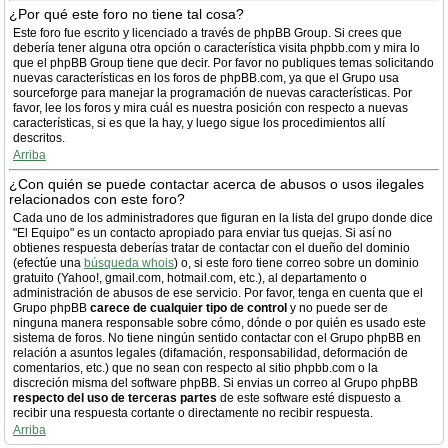
¿Por qué este foro no tiene tal cosa?
Este foro fue escrito y licenciado a través de phpBB Group. Si crees que
debería tener alguna otra opción o característica visita phpbb.com y mira lo
que el phpBB Group tiene que decir. Por favor no publiques temas solicitando
nuevas características en los foros de phpBB.com, ya que el Grupo usa
sourceforge para manejar la programación de nuevas características. Por
favor, lee los foros y mira cuál es nuestra posición con respecto a nuevas
características, si es que la hay, y luego sigue los procedimientos allí
descritos.
Arriba
¿Con quién se puede contactar acerca de abusos o usos ilegales
relacionados con este foro?
Cada uno de los administradores que figuran en la lista del grupo donde dice
"El Equipo" es un contacto apropiado para enviar tus quejas. Si así no
obtienes respuesta deberías tratar de contactar con el dueño del dominio
(efectúe una
búsqueda whois
) o, si este foro tiene correo sobre un dominio
gratuito (Yahoo!, gmail.com, hotmail.com, etc.), al departamento o
administración de abusos de ese servicio. Por favor, tenga en cuenta que el
Grupo phpBB
carece de cualquier tipo de control
y no puede ser de
ninguna manera responsable sobre cómo, dónde o por quién es usado este
sistema de foros. No tiene ningún sentido contactar con el Grupo phpBB en
relación a asuntos legales (difamación, responsabilidad, deformación de
comentarios, etc.) que no sean con respecto al sitio phpbb.com o la
discreción misma del software phpBB. Si envias un correo al Grupo phpBB
respecto del uso de terceras partes
de este software esté dispuesto a
recibir una respuesta cortante o directamente no recibir respuesta.
Arriba