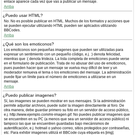
enlace aparece cada vez que vas a publicar un mensaje.
Arriba
¿Puedo usar HTML?
No. No es posible publicar en HTML. Muchos de los formatos y acciones que
se pueden ejecutar utilizando HTML pueden ser aplicados utilizando
BBCodes.
Arriba
¿Qué son los emoticonos?
Los emoticonos son pequeñas imagenes que pueden ser utilizadas para
expresar un sentimiento con un pequeño código, e.j. :) denota felicidad,
mientras que :( denota tristeza. La lista completa de emoticones puede verse
en el formulario de publicación. Trata de no abusar del uso de emoticonos,
pues pueden hacer que un mensaje se vuelva muy díficil de leer y un
moderador remueva el tema o los emoticones del mensaje. La administración
puede fijar un límite para el número de emoticones a utilizarse en un
mensaje.
Arriba
¿Puedo publicar imagenes?
Sí, las imagenes se pueden mostrar en sus mensajes. Si la administración
permite adjuntar archivos, puede subir la imagen directamente al foro. De
otra manera, debe guardar primero su foto en un servidor de acceso público,
e.j. http://www.ejemplo.com/mi-imagen.gif. No puedes publicar imagenes que
se encuentren en su PC (a menos que sea un servidor de acceso público) ni
tampoco las que se encuentren guardadas bajo mecánismos de
autentificación, e.j. hotmail o yahoo correo, sitios protegidos por contraseñas,
etc. Para exhibir imagenes utilizá el BBCode cuya etiqueta es [img].