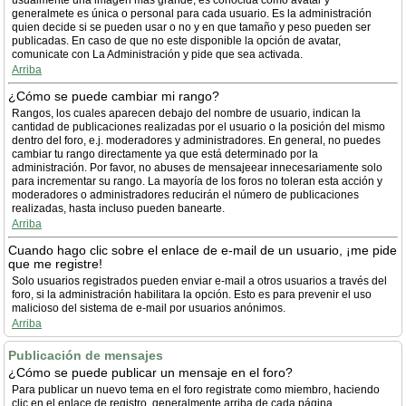
usualmente una imagen más grande, es conocida como avatar y
generalmete es única o personal para cada usuario. Es la administración
quien decide si se pueden usar o no y en que tamaño y peso pueden ser
publicadas. En caso de que no este disponible la opción de avatar,
comunicate con La Administración y pide que sea activada.
Arriba
¿Cómo se puede cambiar mi rango?
Rangos, los cuales aparecen debajo del nombre de usuario, indican la
cantidad de publicaciones realizadas por el usuario o la posición del mismo
dentro del foro, e.j. moderadores y administradores. En general, no puedes
cambiar tu rango directamente ya que está determinado por la
administración. Por favor, no abuses de mensajeear innecesariamente solo
para incrementar su rango. La mayoría de los foros no toleran esta acción y
moderadores o administradores reducirán el número de publicaciones
realizadas, hasta incluso pueden banearte.
Arriba
Cuando hago clic sobre el enlace de e-mail de un usuario, ¡me pide
que me registre!
Solo usuarios registrados pueden enviar e-mail a otros usuarios a través del
foro, si la administración habilitara la opción. Esto es para prevenir el uso
malicioso del sistema de e-mail por usuarios anónimos.
Arriba
Publicación de mensajes
¿Cómo se puede publicar un mensaje en el foro?
Para publicar un nuevo tema en el foro registrate como miembro, haciendo
clic en el enlace de registro, generalmente arriba de cada página.