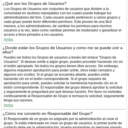
¿Qué son los Grupos de Usuarios?
Los Grupos de Usuarios son conjuntos de usuarios que dividen a la
comunidad en sectores manejables con los cuales puede trabajar los
administradores del foro. Cada usuario puede pertenecer a varios grupos y
cada grupo puede tener diferentes permisos. Esto provee de una fácil
manera, a los administradores, de cambiar los permisos para muchos
usuarios a la vez, tales como cambiar permiso de moderador o garantizar el
acceso a foros privados a los usuarios.
Arriba
¿Donde están los Grupos de Usuarios y como me se puede unir a
ellos?
Puedes ver todos los Grupos de usuarios a través del enlace "Grupos de
Usuarios". Si deseas unirte a algún grupo, puedes proceder haciendo clic en
el botón apropiado. No todos los grupos tienen libre acceso. Sin embargo,
algunos requieren aprobación para poder unirte, otros están cerrados y
algunos son ocultos. Si el grupo se encuentra abierto, puedes unirte
haciendo clic en el botón correspondiente. Si el grupo requiere de
aprobación para unirte, puedes solicitar la membresía haciendo clic en el
botón correspondiente. El responsable del grupo deberá aprobar tu solicitud
y seguramente te preguntará por qué deseas hacerlo. Por favor no molestes
continuamente al Responsable de Grupo si rechaza tu solicitud; seguramente
tenga sus razones.
Arriba
¿Cómo me convierto en Responsable del Grupo?
El Responsable de un grupo es asignado por la administración al crear el
grupo. Si estás interesado en crear un grupo de usuarios, tu primer punto de
contacto debe ser la administración; prueba enviandole un mensaje privado.