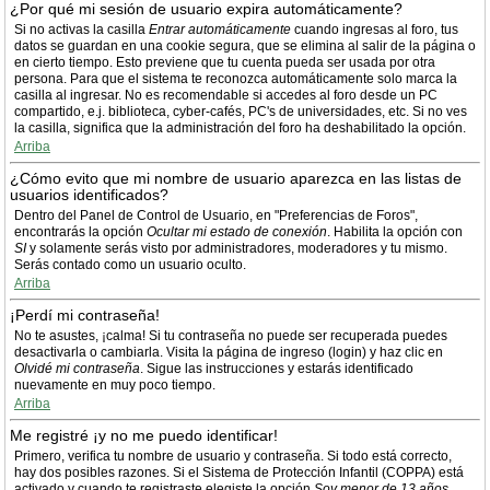
¿Por qué mi sesión de usuario expira automáticamente?
Si no activas la casilla
Entrar automáticamente
cuando ingresas al foro, tus
datos se guardan en una cookie segura, que se elimina al salir de la página o
en cierto tiempo. Esto previene que tu cuenta pueda ser usada por otra
persona. Para que el sistema te reconozca automáticamente solo marca la
casilla al ingresar. No es recomendable si accedes al foro desde un PC
compartido, e.j. biblioteca, cyber-cafés, PC's de universidades, etc. Si no ves
la casilla, significa que la administración del foro ha deshabilitado la opción.
Arriba
¿Cómo evito que mi nombre de usuario aparezca en las listas de
usuarios identificados?
Dentro del Panel de Control de Usuario, en "Preferencias de Foros",
encontrarás la opción
Ocultar mi estado de conexión
. Habilita la opción con
SI
y solamente serás visto por administradores, moderadores y tu mismo.
Serás contado como un usuario oculto.
Arriba
¡Perdí mi contraseña!
No te asustes, ¡calma! Si tu contraseña no puede ser recuperada puedes
desactivarla o cambiarla. Visita la página de ingreso (login) y haz clic en
Olvidé mi contraseña
. Sigue las instrucciones y estarás identificado
nuevamente en muy poco tiempo.
Arriba
Me registré ¡y no me puedo identificar!
Primero, verifica tu nombre de usuario y contraseña. Si todo está correcto,
hay dos posibles razones. Si el Sistema de Protección Infantil (COPPA) está
activado y cuando te registraste elegiste la opción
Soy menor de 13 años