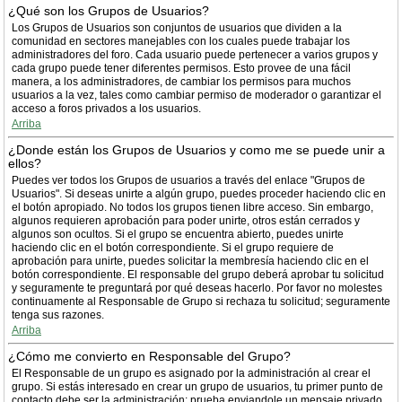
¿Qué son los Grupos de Usuarios?
Los Grupos de Usuarios son conjuntos de usuarios que dividen a la
comunidad en sectores manejables con los cuales puede trabajar los
administradores del foro. Cada usuario puede pertenecer a varios grupos y
cada grupo puede tener diferentes permisos. Esto provee de una fácil
manera, a los administradores, de cambiar los permisos para muchos
usuarios a la vez, tales como cambiar permiso de moderador o garantizar el
acceso a foros privados a los usuarios.
Arriba
¿Donde están los Grupos de Usuarios y como me se puede unir a
ellos?
Puedes ver todos los Grupos de usuarios a través del enlace "Grupos de
Usuarios". Si deseas unirte a algún grupo, puedes proceder haciendo clic en
el botón apropiado. No todos los grupos tienen libre acceso. Sin embargo,
algunos requieren aprobación para poder unirte, otros están cerrados y
algunos son ocultos. Si el grupo se encuentra abierto, puedes unirte
haciendo clic en el botón correspondiente. Si el grupo requiere de
aprobación para unirte, puedes solicitar la membresía haciendo clic en el
botón correspondiente. El responsable del grupo deberá aprobar tu solicitud
y seguramente te preguntará por qué deseas hacerlo. Por favor no molestes
continuamente al Responsable de Grupo si rechaza tu solicitud; seguramente
tenga sus razones.
Arriba
¿Cómo me convierto en Responsable del Grupo?
El Responsable de un grupo es asignado por la administración al crear el
grupo. Si estás interesado en crear un grupo de usuarios, tu primer punto de
contacto debe ser la administración; prueba enviandole un mensaje privado.