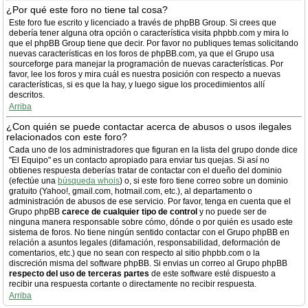
¿Por qué este foro no tiene tal cosa?
Este foro fue escrito y licenciado a través de phpBB Group. Si crees que
debería tener alguna otra opción o característica visita phpbb.com y mira lo
que el phpBB Group tiene que decir. Por favor no publiques temas solicitando
nuevas características en los foros de phpBB.com, ya que el Grupo usa
sourceforge para manejar la programación de nuevas características. Por
favor, lee los foros y mira cuál es nuestra posición con respecto a nuevas
características, si es que la hay, y luego sigue los procedimientos allí
descritos.
Arriba
¿Con quién se puede contactar acerca de abusos o usos ilegales
relacionados con este foro?
Cada uno de los administradores que figuran en la lista del grupo donde dice
"El Equipo" es un contacto apropiado para enviar tus quejas. Si así no
obtienes respuesta deberías tratar de contactar con el dueño del dominio
(efectúe una
búsqueda whois
) o, si este foro tiene correo sobre un dominio
gratuito (Yahoo!, gmail.com, hotmail.com, etc.), al departamento o
administración de abusos de ese servicio. Por favor, tenga en cuenta que el
Grupo phpBB
carece de cualquier tipo de control
y no puede ser de
ninguna manera responsable sobre cómo, dónde o por quién es usado este
sistema de foros. No tiene ningún sentido contactar con el Grupo phpBB en
relación a asuntos legales (difamación, responsabilidad, deformación de
comentarios, etc.) que no sean con respecto al sitio phpbb.com o la
discreción misma del software phpBB. Si envias un correo al Grupo phpBB
respecto del uso de terceras partes
de este software esté dispuesto a
recibir una respuesta cortante o directamente no recibir respuesta.
Arriba