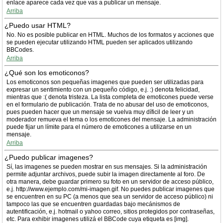
enlace aparece cada vez que vas a publicar un mensaje.
Arriba
¿Puedo usar HTML?
No. No es posible publicar en HTML. Muchos de los formatos y acciones que
se pueden ejecutar utilizando HTML pueden ser aplicados utilizando
BBCodes.
Arriba
¿Qué son los emoticonos?
Los emoticonos son pequeñas imagenes que pueden ser utilizadas para
expresar un sentimiento con un pequeño código, e.j. :) denota felicidad,
mientras que :( denota tristeza. La lista completa de emoticones puede verse
en el formulario de publicación. Trata de no abusar del uso de emoticonos,
pues pueden hacer que un mensaje se vuelva muy díficil de leer y un
moderador remueva el tema o los emoticones del mensaje. La administración
puede fijar un límite para el número de emoticones a utilizarse en un
mensaje.
Arriba
¿Puedo publicar imagenes?
Sí, las imagenes se pueden mostrar en sus mensajes. Si la administración
permite adjuntar archivos, puede subir la imagen directamente al foro. De
otra manera, debe guardar primero su foto en un servidor de acceso público,
e.j. http://www.ejemplo.com/mi-imagen.gif. No puedes publicar imagenes que
se encuentren en su PC (a menos que sea un servidor de acceso público) ni
tampoco las que se encuentren guardadas bajo mecánismos de
autentificación, e.j. hotmail o yahoo correo, sitios protegidos por contraseñas,
etc. Para exhibir imagenes utilizá el BBCode cuya etiqueta es [img].