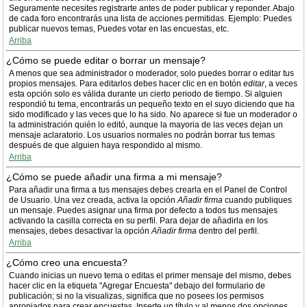
Seguramente necesites registrarte antes de poder publicar y reponder. Abajo
de cada foro encontrarás una lista de acciones permitidas. Ejemplo: Puedes
publicar nuevos temas, Puedes votar en las encuestas, etc.
Arriba
¿Cómo se puede editar o borrar un mensaje?
A menos que sea administrador o moderador, solo puedes borrar o editar tus
propios mensajes. Para editarlos debes hacer clic en en botón
editar
, a veces
esta opción solo es válida durante un cierto periodo de tiempo. Si alguien
respondió tu tema, encontrarás un pequeño texto en el suyo diciendo que ha
sido modificado y las veces que lo ha sido. No aparece si fue un moderador o
la administración quién lo editó, aunque la mayoria de las veces dejan un
mensaje aclaratorio. Los usuarios normales no podrán borrar tus temas
después de que alguien haya respondido al mismo.
Arriba
¿Cómo se puede añadir una firma a mi mensaje?
Para añadir una firma a tus mensajes debes crearla en el Panel de Control
de Usuario. Una vez creada, activa la opción
Añadir firma
cuando publiques
un mensaje. Puedes asignar una firma por defecto a todos tus mensajes
activando la casilla correcta en su perfil. Para dejar de añadirla en los
mensajes, debes desactivar la opción
Añadir firma
dentro del perfil.
Arriba
¿Cómo creo una encuesta?
Cuando inicias un nuevo tema o editas el primer mensaje del mismo, debes
hacer clic en la etiqueta "Agregar Encuesta" debajo del formulario de
publicación; si no la visualizas, significa que no posees los permisos
apropiados para crear encuestas. Inserte un título y al menos dos opciones