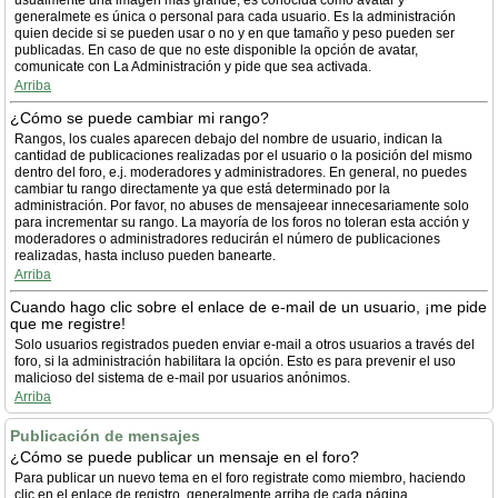
usualmente una imagen más grande, es conocida como avatar y
generalmete es única o personal para cada usuario. Es la administración
quien decide si se pueden usar o no y en que tamaño y peso pueden ser
publicadas. En caso de que no este disponible la opción de avatar,
comunicate con La Administración y pide que sea activada.
Arriba
¿Cómo se puede cambiar mi rango?
Rangos, los cuales aparecen debajo del nombre de usuario, indican la
cantidad de publicaciones realizadas por el usuario o la posición del mismo
dentro del foro, e.j. moderadores y administradores. En general, no puedes
cambiar tu rango directamente ya que está determinado por la
administración. Por favor, no abuses de mensajeear innecesariamente solo
para incrementar su rango. La mayoría de los foros no toleran esta acción y
moderadores o administradores reducirán el número de publicaciones
realizadas, hasta incluso pueden banearte.
Arriba
Cuando hago clic sobre el enlace de e-mail de un usuario, ¡me pide
que me registre!
Solo usuarios registrados pueden enviar e-mail a otros usuarios a través del
foro, si la administración habilitara la opción. Esto es para prevenir el uso
malicioso del sistema de e-mail por usuarios anónimos.
Arriba
Publicación de mensajes
¿Cómo se puede publicar un mensaje en el foro?
Para publicar un nuevo tema en el foro registrate como miembro, haciendo
clic en el enlace de registro, generalmente arriba de cada página.