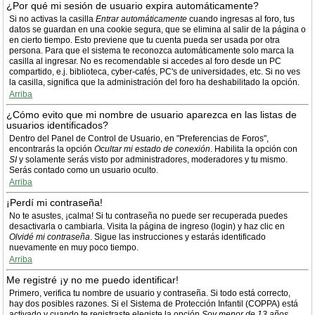
¿Por qué mi sesión de usuario expira automáticamente?
Si no activas la casilla
Entrar automáticamente
cuando ingresas al foro, tus
datos se guardan en una cookie segura, que se elimina al salir de la página o
en cierto tiempo. Esto previene que tu cuenta pueda ser usada por otra
persona. Para que el sistema te reconozca automáticamente solo marca la
casilla al ingresar. No es recomendable si accedes al foro desde un PC
compartido, e.j. biblioteca, cyber-cafés, PC's de universidades, etc. Si no ves
la casilla, significa que la administración del foro ha deshabilitado la opción.
Arriba
¿Cómo evito que mi nombre de usuario aparezca en las listas de
usuarios identificados?
Dentro del Panel de Control de Usuario, en "Preferencias de Foros",
encontrarás la opción
Ocultar mi estado de conexión
. Habilita la opción con
SI
y solamente serás visto por administradores, moderadores y tu mismo.
Serás contado como un usuario oculto.
Arriba
¡Perdí mi contraseña!
No te asustes, ¡calma! Si tu contraseña no puede ser recuperada puedes
desactivarla o cambiarla. Visita la página de ingreso (login) y haz clic en
Olvidé mi contraseña
. Sigue las instrucciones y estarás identificado
nuevamente en muy poco tiempo.
Arriba
Me registré ¡y no me puedo identificar!
Primero, verifica tu nombre de usuario y contraseña. Si todo está correcto,
hay dos posibles razones. Si el Sistema de Protección Infantil (COPPA) está
activado y cuando te registraste elegiste la opción
Soy menor de 13 años