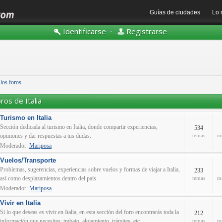
Guías de ciudades
Lo 
Identificarse
•
Registrarse
 los foros
ros de Italia
Turismo en Italia
Sección dedicada al turismo en Italia, donde compartir experiencias,
534
opiniones y dar respuestas a tus dudas.
temas
m
Moderador:
Mariposa
Vuelos/Transporte
Problemas, sugerencias, experiencias sobre vuelos y formas de viajar a Italia,
233
así como desplazamientos dentro del país
temas
m
Moderador:
Mariposa
Vivir en Italia
Si lo que deseas es vivir en Italia, en esta sección del foro encontrarás toda la
212
información que necesites: trabajo, alojamiento, trámites, etc.
temas
m