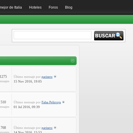
mejor de Italia
Hoteles
Foros
Blog
1275
Último mensaje
por
parisero
ensajes
15 Nov 2016, 19:05
510
Último mensaje
por
Falsa Pelirroja
ensajes
01 Jul 2016, 09:39
768
Último mensaje
por
parisero
ensajes
14 Nov 2016, 15:53