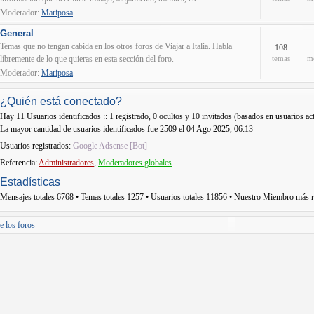
Moderador:
Mariposa
General
Temas que no tengan cabida en los otros foros de Viajar a Italia. Habla
108
líbremente de lo que quieras en esta sección del foro.
temas
m
Moderador:
Mariposa
¿Quién está conectado?
Hay
11
Usuarios identificados :: 1 registrado, 0 ocultos y 10 invitados (basados en usuarios ac
La mayor cantidad de usuarios identificados fue
2509
el 04 Ago 2025, 06:13
Usuarios registrados:
Google Adsense [Bot]
Referencia:
Administradores
,
Moderadores globales
Estadísticas
Mensajes totales
6768
• Temas totales
1257
• Usuarios totales
11856
• Nuestro Miembro más r
e los foros